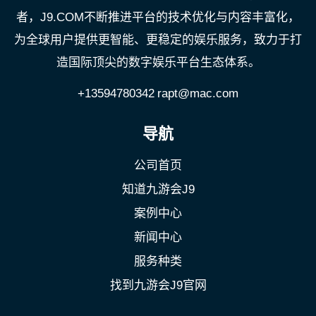
者，J9.COM不断推进平台的技术优化与内容丰富化，
为全球用户提供更智能、更稳定的娱乐服务，致力于打
造国际顶尖的数字娱乐平台生态体系。
+13594780342
rapt@mac.com
导航
公司首页
知道九游会J9
案例中心
新闻中心
服务种类
找到九游会J9官网