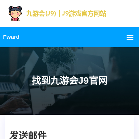
找到九游会J9官网
发送邮件