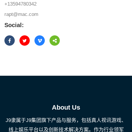
+13594780342
rapt@mac.com
Social:
About Us
J9隶属于J9集团旗下产品与服务，包括真人视讯游戏、
线上娱乐平台以及创新技术解决方案。作为行业领军