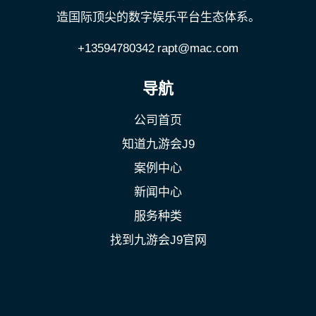
造国际顶尖的数字娱乐平台生态体系。
+13594780342
rapt@mac.com
导航
公司首页
知道九游会J9
案例中心
新闻中心
服务种类
找到九游会J9官网