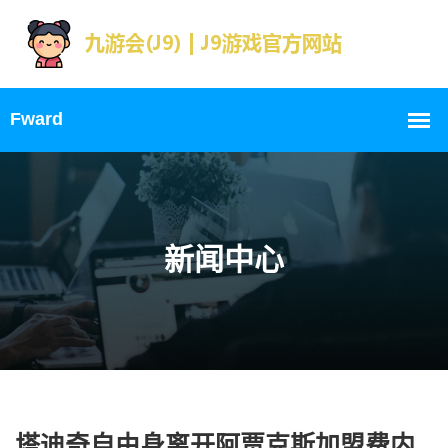
新闻中心
塔迪奇自由身离开阿贾克斯加盟费内