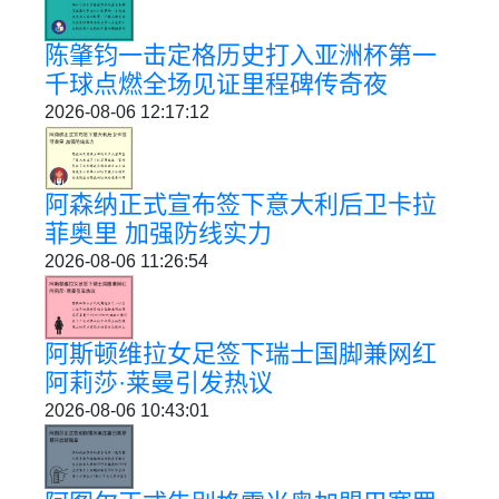
陈肇钧一击定格历史打入亚洲杯第一
千球点燃全场见证里程碑传奇夜
2026-08-06 12:17:12
阿森纳正式宣布签下意大利后卫卡拉
菲奥里 加强防线实力
2026-08-06 11:26:54
阿斯顿维拉女足签下瑞士国脚兼网红
阿莉莎·莱曼引发热议
2026-08-06 10:43:01