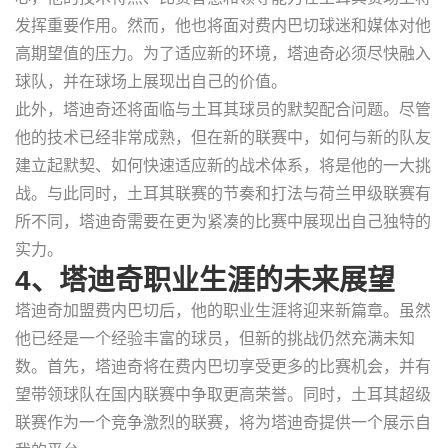
发挥重要作用。然而，他也将面对费内巴切球迷和媒体对他
高期望值的压力。为了适应新的环境，塔迪奇必须尽快融入
球队，并在球场上展现出自己的价值。
此外，塔迪奇还将面临与土耳其球员的默契配合问题。尽管
他的技术已经非常成熟，但在新的联赛中，如何与新的队友
建立起默契、如何快速适应新的战术体系，将是他的一大挑
战。与此同时，土耳其联赛的节奏和打法与荷兰甲级联赛有
所不同，塔迪奇需要在更为紧凑的比赛中展现出自己独特的
实力。
4、塔迪奇职业生涯的未来展望
塔迪奇加盟费内巴切后，他的职业生涯将迎来新篇章。虽然
他已经是一个经验丰富的球员，但新的挑战仍然充满未知
数。首先，塔迪奇将在费内巴切享受更多的比赛机会，并有
望带领球队在国内联赛中争取更高荣誉。同时，土耳其超级
联赛作为一个竞争激烈的联赛，将为塔迪奇提供一个展示自