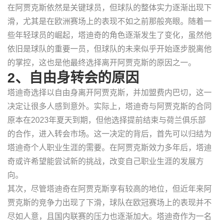
在阿贾克斯依然是关键球员，但球队的整体实力逐渐出现下
滑，尤其是在欧洲赛场上的表现不如之前那般亮眼。随着一
些年轻球员的崛起，塔迪奇的角色逐渐发生了变化，虽然他
依旧是球队的重要一员，但球队的未来似乎开始逐步脱离他
的掌控，这也是他最终选择离开阿贾克斯的原因之一。
2、自由身转会的原因
塔迪奇选择以自由身离开阿贾克斯，并加盟费内巴切，这一
决定让很多人感到意外。实际上，塔迪奇与阿贾克斯的合同
原本在2023年夏天到期，但他选择提前结束与荷兰俱乐部
的合作，进入转会市场。这一决定的背后，首先可以归结为
塔迪奇个人职业生涯的需要。在阿贾克斯效力多年后，塔迪
奇或许希望能尝试新的挑战，改变自己职业生涯的发展方
向。
其次，尽管塔迪奇在阿贾克斯享有较高的地位，但近年来阿
贾克斯的竞争力出现了下滑，球队在欧冠赛场上的表现并不
尽如人意，且国内联赛的压力也逐渐加大。塔迪奇作为一名