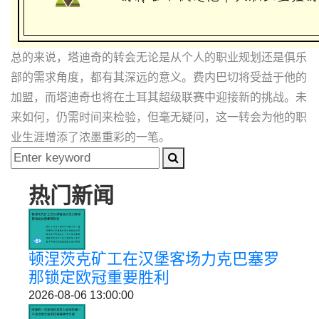
总的来说，塔迪奇的转会无论是从个人的职业规划还是俱乐
部的需求角度，都有其深远的意义。费内巴切将受益于他的
加盟，而塔迪奇也将在土耳其超级联赛中迎接新的挑战。未
来如何，仍需时间来检验，但毫无疑问，这一转会为他的职
业生涯增添了浓墨重彩的一笔。
热门新闻
顿涅茨克矿工在汉堡客场力克巴塞罗
那锁定欧冠重要胜利
2026-08-06 13:00:00