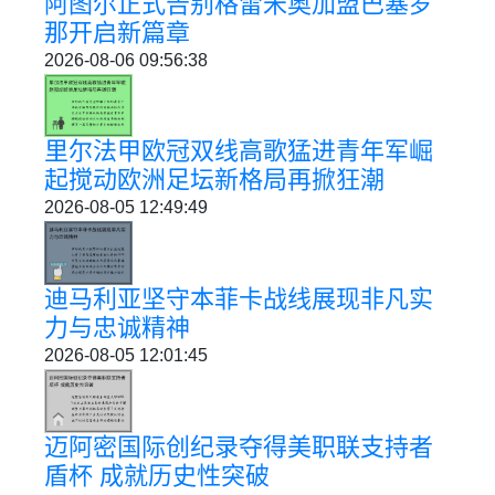
阿图尔正式告别格雷米奥加盟巴塞罗
那开启新篇章
2026-08-06 09:56:38
里尔法甲欧冠双线高歌猛进青年军崛
起搅动欧洲足坛新格局再掀狂潮
2026-08-05 12:49:49
迪马利亚坚守本菲卡战线展现非凡实
力与忠诚精神
2026-08-05 12:01:45
迈阿密国际创纪录夺得美职联支持者
盾杯 成就历史性突破