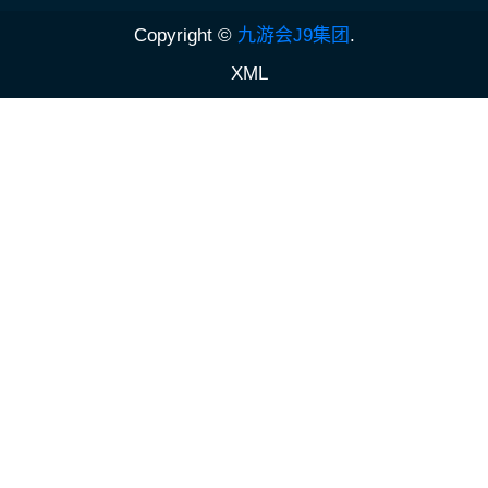
Copyright ©
九游会J9集团
.
XML