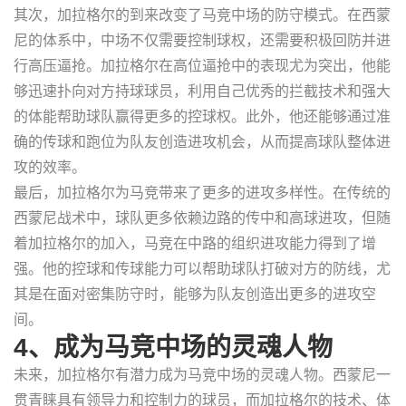
其次，加拉格尔的到来改变了马竞中场的防守模式。在西蒙
尼的体系中，中场不仅需要控制球权，还需要积极回防并进
行高压逼抢。加拉格尔在高位逼抢中的表现尤为突出，他能
够迅速扑向对方持球球员，利用自己优秀的拦截技术和强大
的体能帮助球队赢得更多的控球权。此外，他还能够通过准
确的传球和跑位为队友创造进攻机会，从而提高球队整体进
攻的效率。
最后，加拉格尔为马竞带来了更多的进攻多样性。在传统的
西蒙尼战术中，球队更多依赖边路的传中和高球进攻，但随
着加拉格尔的加入，马竞在中路的组织进攻能力得到了增
强。他的控球和传球能力可以帮助球队打破对方的防线，尤
其是在面对密集防守时，能够为队友创造出更多的进攻空
间。
4、成为马竞中场的灵魂人物
未来，加拉格尔有潜力成为马竞中场的灵魂人物。西蒙尼一
贯青睐具有领导力和控制力的球员，而加拉格尔的技术、体