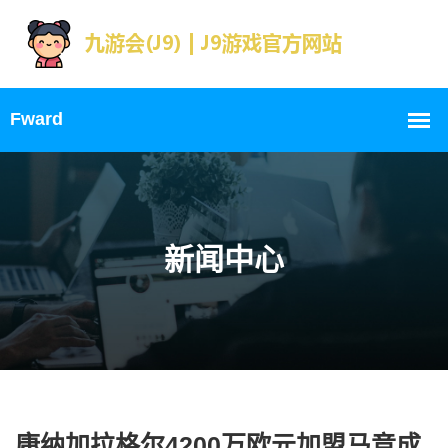
新闻中心
康纳加拉格尔4200万欧元加盟马竞成