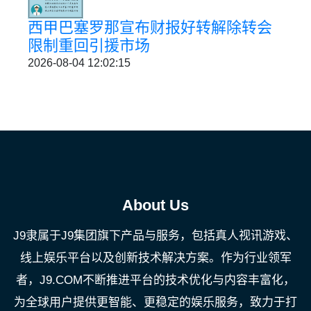
西甲巴塞罗那宣布财报好转解除转会
限制重回引援市场
2026-08-04 12:02:15
About Us
J9隶属于J9集团旗下产品与服务，包括真人视讯游戏、
线上娱乐平台以及创新技术解决方案。作为行业领军
者，J9.COM不断推进平台的技术优化与内容丰富化，
为全球用户提供更智能、更稳定的娱乐服务，致力于打