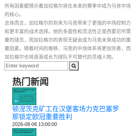
所有因素都预示着加拉格尔将在未来的赛季中成为马竞中场
的核心。
总体而言，加拉格尔的到来为马竞带来了更强的中场控制力
和更丰富的战术选择。他的多面性和灵活性正是西蒙尼所需
要的球员，而加拉格尔的表现无疑会成为马竞未来成功的重
要因素。随着时间的推移，马竞的中场体系将更加完善，而
加拉格尔也将逐渐成长为球队不可替代的灵魂人物。
热门新闻
顿涅茨克矿工在汉堡客场力克巴塞罗
那锁定欧冠重要胜利
2026-08-06 13:00:00