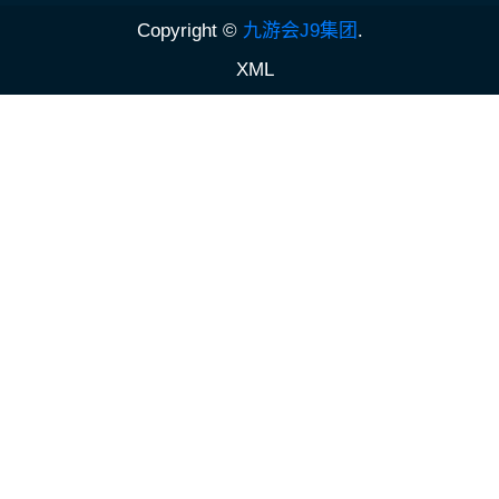
Copyright ©
九游会J9集团
.
XML