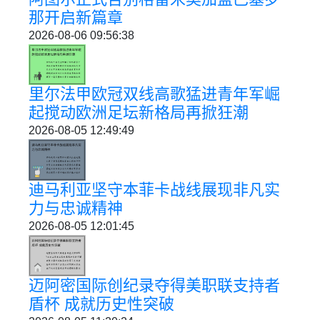
那开启新篇章
2026-08-06 09:56:38
里尔法甲欧冠双线高歌猛进青年军崛
起搅动欧洲足坛新格局再掀狂潮
2026-08-05 12:49:49
迪马利亚坚守本菲卡战线展现非凡实
力与忠诚精神
2026-08-05 12:01:45
迈阿密国际创纪录夺得美职联支持者
盾杯 成就历史性突破