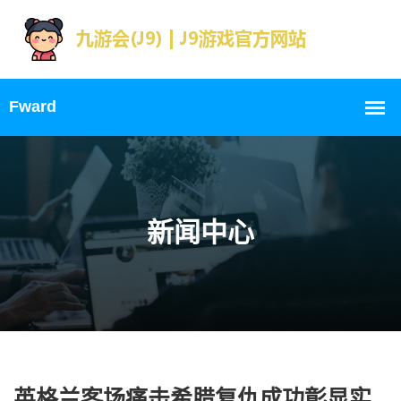
新闻中心
英格兰客场痛击希腊复仇成功彰显实