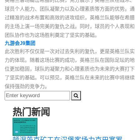
英格兰客场痛击希腊的比赛，充分展示了英格兰队在战术、
球员个人能力、团队凝聚力以及心理素质等方面的优势。通
过精准的战术布置和高效的进攻组织，英格兰队能够在希腊
的主场上演一场完美的复仇之战。同时，球员的个人表现和
团队协作也为这场胜利奠定了坚实的基础。
九游会J9集团
此次胜利不仅仅是一次对过去失利的复仇，更是英格兰队实
力的体现。随着这场比赛的成功，英格兰队在国际足坛的地
位更加稳固，球队的凝聚力和心理素质也为未来的大赛打下
了坚实的基础。可以预见，英格兰队在未来的比赛中将继续
保持强劲的竞争力。
热门新闻
顿涅茨克矿工在汉堡客场力克巴塞罗