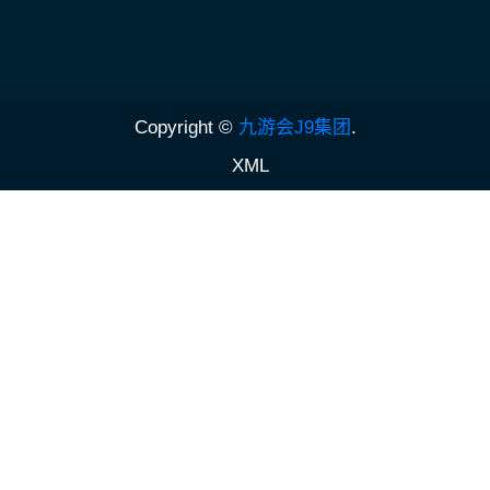
Copyright ©
九游会J9集团
.
XML