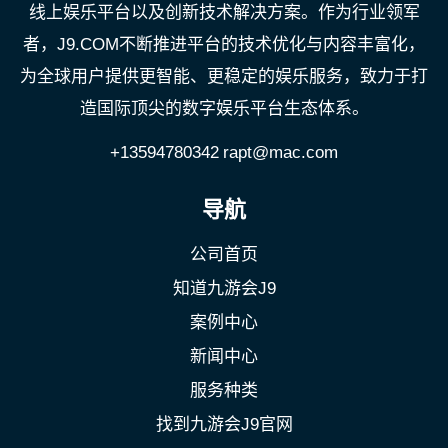
线上娱乐平台以及创新技术解决方案。作为行业领军
者，J9.COM不断推进平台的技术优化与内容丰富化，
为全球用户提供更智能、更稳定的娱乐服务，致力于打
造国际顶尖的数字娱乐平台生态体系。
+13594780342
rapt@mac.com
导航
公司首页
知道九游会J9
案例中心
新闻中心
服务种类
找到九游会J9官网