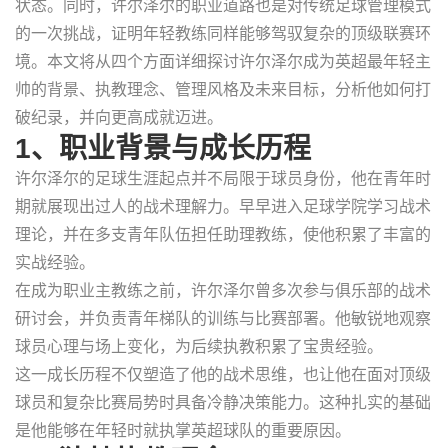
状态。同时，许尔泽尔的职业道路也是对传统足球管理模式
的一次挑战，证明年轻教练同样能够驾驭复杂的顶级联赛环
境。本文将从四个方面详细探讨许尔泽尔成为英超最年轻主
帅的背景、执教理念、管理风格及未来目标，分析他如何打
破纪录，并向更高成就迈进。
1、职业背景与成长历程
许尔泽尔的足球生涯起点并不局限于球员身份，他在青年时
期就展现出过人的战术理解力。早早进入足球学院学习战术
理论，并在多支青年队伍担任助理教练，使他积累了丰富的
实战经验。
在成为职业主教练之前，许尔泽尔曾多次参与俱乐部的战术
研讨会，并负责青年梯队的训练与比赛部署。他敏锐地观察
球员心理与场上变化，为后续执教积累了宝贵经验。
这一成长历程不仅塑造了他的战术思维，也让他在面对顶级
球员和复杂比赛局势时具备冷静决策能力。这种扎实的基础
是他能够在年轻时就执掌英超球队的重要原因。