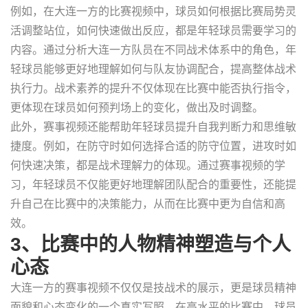
例如，在大连一方的比赛视频中，球员如何根据比赛局势灵
活调整站位，如何快速做出反应，都是年轻球员需要学习的
内容。通过分析大连一方队员在不同战术体系中的角色，年
轻球员能够更好地理解如何与队友协调配合，提高整体战术
执行力。战术素养的提升不仅体现在比赛中能否执行指令，
更体现在球员如何预判场上的变化，做出及时调整。
此外，赛事视频还能帮助年轻球员提升自我判断力和思维敏
捷度。例如，在防守时如何选择合适的防守位置，进攻时如
何快速决策，都是战术理解力的体现。通过赛事视频的学
习，年轻球员不仅能更好地理解团队配合的重要性，还能提
升自己在比赛中的决策能力，从而在比赛中更为自信和高
效。
3、比赛中的人物精神塑造与个人
心态
大连一方的赛事视频不仅仅是技战术的展示，更是球员精神
面貌和心态变化的一个真实写照。在高水平的比赛中，球员