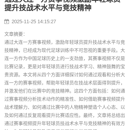
提升技战术水平与竞技精神
2025-11-25 14:15:27
文章摘要：
通过大连一方赛事视频，激励年轻球员提升技战术水平与竞
技精神，已经成为现代足球训练中不可忽视的重要手段。大
连一方作为中国足球历史上的一支劲旅，其赛事视频不仅是
比赛记录，更是对年轻球员进行技战术学习、精神鼓舞的宝
贵资源。本文将从四个方面详细探讨如何通过观看和分析大
连一方的赛事视频，帮助年轻球员在技战术层面得到提升，
并激发他们在比赛中的竞技精神。这四个方面包括：如何通
过赛事视频分析技术动作的精准性、如何借助赛事视频提升
战术理解力、如何通过比赛中的人物精神塑造个人心态、以
及如何通过反复观看提升比赛适应性。最终，文章将总结出
通过赛事视频提升年轻球员技战术水平与竞技精神的有效方