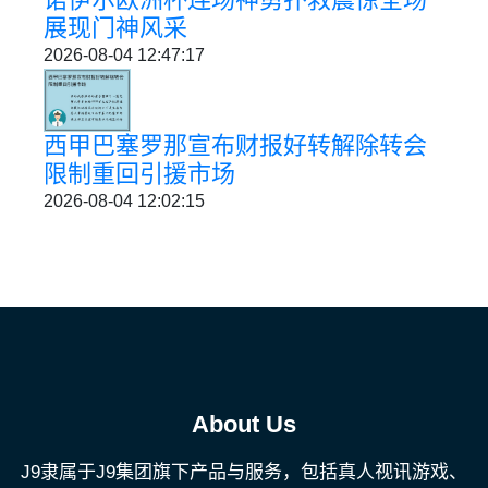
展现门神风采
2026-08-04 12:47:17
西甲巴塞罗那宣布财报好转解除转会
限制重回引援市场
2026-08-04 12:02:15
About Us
J9隶属于J9集团旗下产品与服务，包括真人视讯游戏、