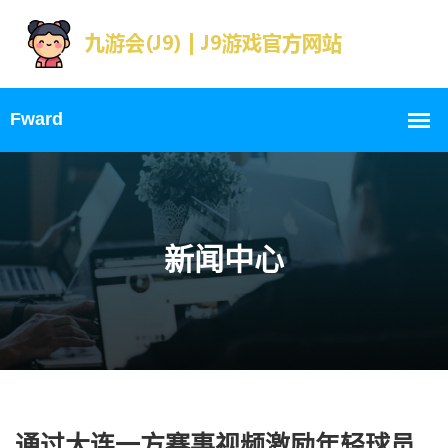
新闻中心
通过大连一方赛事视频激励年轻球员