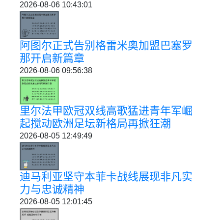
2026-08-06 10:43:01
阿图尔正式告别格雷米奥加盟巴塞罗
那开启新篇章
2026-08-06 09:56:38
里尔法甲欧冠双线高歌猛进青年军崛
起搅动欧洲足坛新格局再掀狂潮
2026-08-05 12:49:49
迪马利亚坚守本菲卡战线展现非凡实
力与忠诚精神
2026-08-05 12:01:45