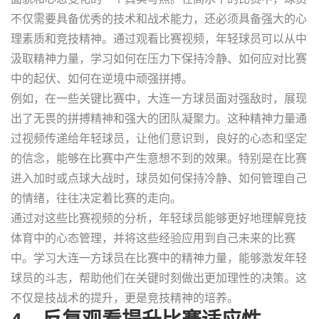
不仅需要具备优秀的技术和战术能力，还必须具备强大的心
理素质和竞技精神。通过观看比赛视频，年轻球员可以从中
汲取精神力量，学习如何在压力下保持冷静、如何应对比赛
中的起伏、如何在逆境中顽强拼搏。
例如，在一些关键比赛中，大连一方球员面对强敌时，展现
出了无畏的拼搏精神和强大的团队凝聚力。这种精神力量通
过视频传递给年轻球员，让他们意识到，良好的心态和坚定
的信念，能够在比赛中产生意想不到的效果。特别是在比赛
进入加时或点球大战时，球员如何保持冷静、如何管理自己
的情绪，往往决定着比赛的走向。
通过对这些比赛视频的分析，年轻球员能够更好地理解竞技
体育中的心态管理，并将这些经验应用到自己未来的比赛
中。学习大连一方球员在比赛中的精神力量，能够激发年轻
球员的斗志，帮助他们在关键时刻做出更加理性的决策。这
不仅是技战术的提升，更是竞技精神的培养。