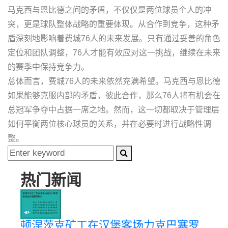
马克西与恩比德之间的矛盾，不仅仅是两位球员个人的冲
突，更是球队整体战略的重要体现。从合作到竞争，这种矛
盾深刻地影响着费城76人的未来发展。只有通过妥善的角色
定位和团队调整，76人才能有效应对这一挑战，继续在未来
的赛季中保持竞争力。
总体而言，费城76人的未来依然充满希望。马克西与恩比德
如果能够克服内部的矛盾，彼此合作，那么76人将有机会在
总冠军争夺中占据一席之地。然而，这一切都取决于管理层
如何平衡两位核心球员的关系，并在必要时进行战略性调
整。
热门新闻
顿涅茨克矿工在汉堡客场力克巴塞罗