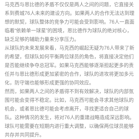
马克西与恩比德的矛盾不仅仅是两人之间的问题，它直接关
系到费城76人未来的建设方向。如果两人的合作无法达到理
想的默契，球队整体的竞争力可能会受到影响。76人一直面
临着“依赖单一球星”的困境，恩比德作为球队的绝对核心，
缺乏足够的辅助力量来分享压力。
从球队的未来发展来看，马克西的崛起无疑为76人带来了新
的希望，但球队如何平衡两位球员的角色，将直接决定他们
是否能继续争夺总冠军。如果马克西能够逐渐担起更多的责
任并与恩比德形成更加紧密的合作，球队的进攻将更加多元
化，防守端也能够形成更强的协同效应。
然而，如果两人之间的矛盾得不到有效解决，球队的内部氛
围可能会变得不稳定。比如，马克西可能会寻求其他球队的
机会，或者恩比德可能会考虑离开，寻找更适合自己的球
队。这种情况的发生，将对76人的重建战略造成深远影响。
球队可能需要在短期内进行重大调整，以确保两位球员能够
共存并共同提升。