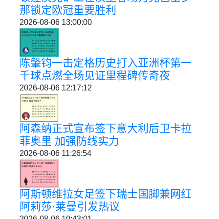
那锁定欧冠重要胜利
2026-08-06 13:00:00
陈肇钧一击定格历史打入亚洲杯第一
千球点燃全场见证里程碑传奇夜
2026-08-06 12:17:12
阿森纳正式宣布签下意大利后卫卡拉
菲奥里 加强防线实力
2026-08-06 11:26:54
阿斯顿维拉女足签下瑞士国脚兼网红
阿莉莎·莱曼引发热议
2026-08-06 10:43:01