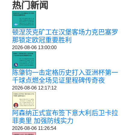
热门新闻
顿涅茨克矿工在汉堡客场力克巴塞罗
那锁定欧冠重要胜利
2026-08-06 13:00:00
陈肇钧一击定格历史打入亚洲杯第一
千球点燃全场见证里程碑传奇夜
2026-08-06 12:17:12
阿森纳正式宣布签下意大利后卫卡拉
菲奥里 加强防线实力
2026-08-06 11:26:54