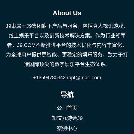
About Us
J9隶属于J9集团旗下产品与服务，包括真人视讯游戏、
线上娱乐平台以及创新技术解决方案。作为行业领军
者，J9.COM不断推进平台的技术优化与内容丰富化，
为全球用户提供更智能、更稳定的娱乐服务，致力于打
造国际顶尖的数字娱乐平台生态体系。
+13594780342
rapt@mac.com
导航
公司首页
知道九游会J9
案例中心