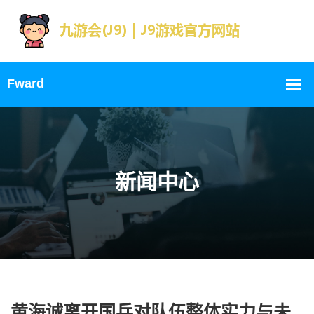
新闻中心
黄海诚离开国乒对队伍整体实力与未