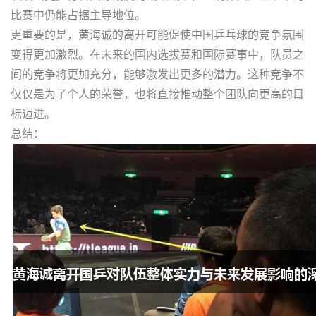
比赛中仍能占据主导地位。
更重要的是，黄海诚的离开可能促使中国乒乓球的竞争氛围
变得更加激烈。在未来的国内选拔赛和国际赛事中，队员之
间的竞争将更加充分，能够激发出更多的潜力。这种竞争不
仅仅是为了个人的荣誉，也将直接推动整个团队向更高的目
标迈进。
总结：