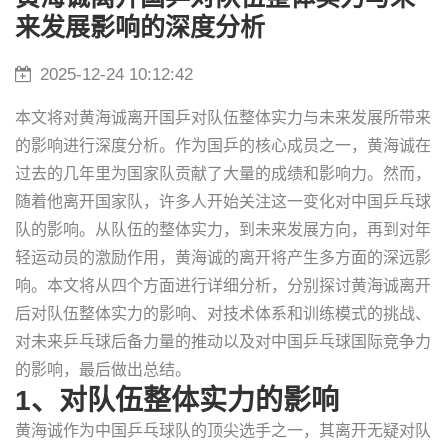
来发展影响的深度分析
2025-12-24 10:12:42
本文将对黄海诚离开国乒对队伍整体实力与未来发展所带来
的影响进行深度分析。作为国乒的核心成员之一，黄海诚在
过去的几年里为国家队贡献了大量的成绩和影响力。然而，
随着他离开国家队，许多人开始关注这一变化对中国乒乓球
队的影响。从队伍的整体实力，到未来发展方向，再到对年
轻运动员的激励作用，黄海诚的离开将产生多方面的深远影
响。本文将从四个方面进行详细分析，分别探讨黄海诚离开
后对队伍整体实力的影响、对技术体系和训练模式的挑战、
对未来乒乓球后备力量的推动以及对中国乒乓球国际竞争力
的影响，最后做出总结。
1、对队伍整体实力的影响
黄海诚作为中国乒乓球队的顶尖选手之一，其离开无疑对队