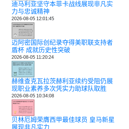
迪马利亚坚守本菲卡战线展现非凡实
力与忠诚精神
2026-08-05 12:01:45
迈阿密国际创纪录夺得美职联支持者
盾杯 成就历史性突破
2026-08-05 11:20:24
赫维查克瓦拉茨赫利亚续约受阻仍展
现职业素养多次凭实力助球队取胜
2026-08-05 10:34:08
贝林厄姆荣膺西甲最佳球员 皇马新星
展现非凡实力