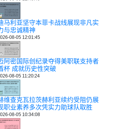
迪马利亚坚守本菲卡战线展现非凡实
力与忠诚精神
026-08-05 12:01:45
迈阿密国际创纪录夺得美职联支持者
盾杯 成就历史性突破
026-08-05 11:20:24
赫维查克瓦拉茨赫利亚续约受阻仍展
现职业素养多次凭实力助球队取胜
026-08-05 10:34:08