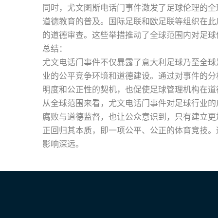
同时，尤文图斯电话门事件激发了足球伦理的全
道德教育的普及。国际足联和欧足联等组织在此
的道德审查。这些举措推动了全球范围内对足球
总结：
尤文电话门事件不仅暴露了意大利足球乃至全球
业的公平竞争环境和道德建设。通过对事件的分
明度和公正性的契机，也促使足球管理机构在道
从全球范围来看，尤文电话门事件对足球行业的
腐败与道德监督，也让公众意识到，只有建立更
正回归其本质，即一项公平、公正的体育竞技。
影响深远。