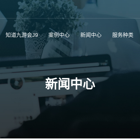
知道九游会J9
案例中心
新闻中心
服务种类
新闻中心