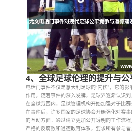
4、全球足球伦理的提升与公
电话门事件不仅是意大利足球的“内伤”，它的
作用。随着事件的深入发酵，足球界逐渐认识到
在全球范围内，足球管理机构开始加强对于比赛
在事件后，许多国家的足球协会开始强化对赛事
的互动方面。通过建立更加公开透明的工作流程
严格的反腐败和道德教育体系，要求所有参与者