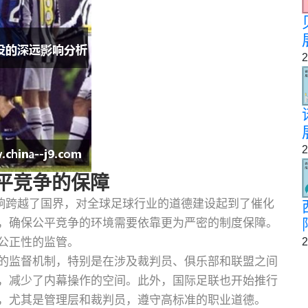
2
2
平竞争的保障
影响跨越了国界，对全球足球行业的道德建设起到了催化
，确保公平竞争的环境需要依靠更为严密的制度保障。
2
公正性的监管。
的监督机制，特别是在涉及裁判员、俱乐部和联盟之间
，减少了内幕操作的空间。此外，国际足联也开始推行
，尤其是管理层和裁判员，遵守高标准的职业道德。