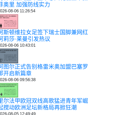
菲奥里 加强防线实力
026-08-06 11:26:54
阿斯顿维拉女足签下瑞士国脚兼网红
阿莉莎·莱曼引发热议
026-08-06 10:43:01
阿图尔正式告别格雷米奥加盟巴塞罗
那开启新篇章
026-08-06 09:56:38
里尔法甲欧冠双线高歌猛进青年军崛
起搅动欧洲足坛新格局再掀狂潮
026-08-05 12:49:49