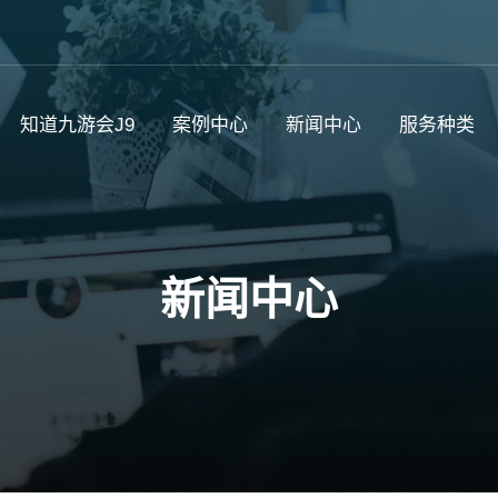
知道九游会J9
案例中心
新闻中心
服务种类
新闻中心