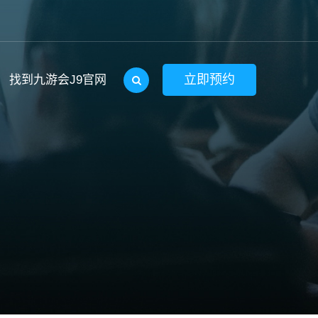
立即预约
找到九游会J9官网