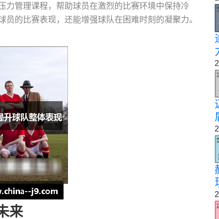
压力管理课程，帮助球员在激烈的比赛环境中保持冷
球员的比赛表现，还能增强球队在困难时刻的凝聚力。
2
2
2
未来