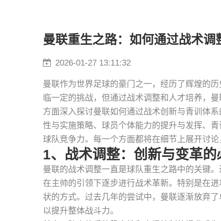
曼联重生之路：如何通过战术调
2026-01-27 13:11:32
曼联作为世界足球的豪门之一，经历了辉煌的历
临一定的挑战，但通过战术调整和人才培养，曼
方面深入探讨曼联如何通过战术创新与青训体系
性与实施策略、球员个体能力的提升与发挥、青
球队竞争力。每一个方面都将在细节上展开讨论
1、战术调整：创新与变革的
曼联的战术调整一直是球队重生之路中的关键。
在主帅的引领下逐步进行战术革新。特别是在进
状的方式。过去几年的尝试中，曼联逐渐放弃了
以提升整体战斗力。