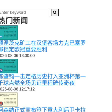
热门新闻
顿涅茨克矿工在汉堡客场力克巴塞罗
那锁定欧冠重要胜利
026-08-06 13:00:00
陈肇钧一击定格历史打入亚洲杯第一
千球点燃全场见证里程碑传奇夜
026-08-06 12:17:12
阿森纳正式宣布签下意大利后卫卡拉