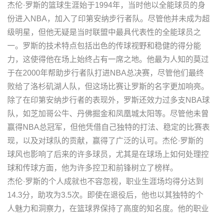
杰伦·罗斯的篮球生涯始于1994年，当时他以全能球员的身
份进入NBA，加入了印第安纳步行者队。尽管他并未成为超
级明星，但他无疑是当时联盟中最具代表性的全能球员之
一。罗斯的技术特点包括出色的传球视野和稳健的得分能
力，这使得他在场上始终占有一席之地。他最为人知的莫过
于在2000年帮助步行者队打进NBA总决赛，尽管他们最终
败给了洛杉矶湖人队，但这场比赛让罗斯的名字更加响亮。
除了在印第安纳步行者的表现外，罗斯还效力过多支NBA球
队，如芝加哥公牛、丹佛掘金和凤凰城太阳等。尽管他未曾
赢得NBA总冠军，但他凭借自己独特的打法、稳定的比赛表
现，以及对球队的贡献，赢得了广泛的认可。杰伦·罗斯的
球风也影响了后来的许多球员，尤其是在球场上如何处理控
球和传球方面，他为许多控卫和前锋树立了榜样。
杰伦·罗斯的个人成就也不容忽视，职业生涯场均得分达到
14.3分，助攻为3.5次。即使在退役后，他也以其独特的个
人魅力和洞察力，在篮球界保持了高度的知名度。他的职业