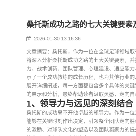
桑托斯成功之路的七大关键要素
2026-01-30 13:16:36
文章摘要：桑托斯，作为一位在全球足球领域取
将深入分析桑托斯成功之路的七大关键要素，并
力、战术创新、团队管理、心理建设、适应能力
示了一个成功教练的成长历程，也为其他行业的
展开详细阐述，每一方面都包含多个具体的关键
的启示和分析，最终帮助读者汲取灵感，走向自
1、领导力与远见的深刻结合
桑托斯的成功离不开他卓越的领导力。作为一位
能够在关键时刻作出决定，引领整个团队走向胜
的激励、对球队文化的塑造以及团队凝聚力的提