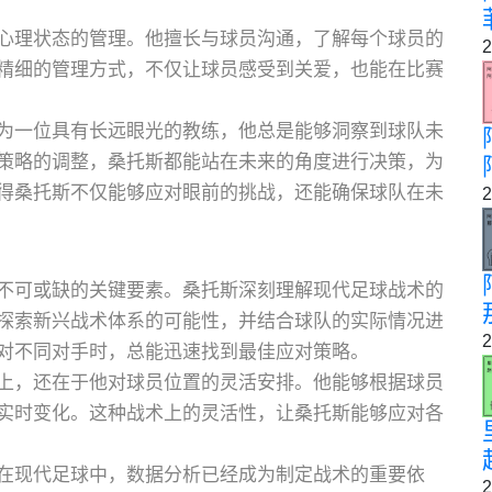
心理状态的管理。他擅长与球员沟通，了解每个球员的
2
精细的管理方式，不仅让球员感受到关爱，也能在比赛
为一位具有长远眼光的教练，他总是能够洞察到球队未
策略的调整，桑托斯都能站在未来的角度进行决策，为
得桑托斯不仅能够应对眼前的挑战，还能确保球队在未
2
不可或缺的关键要素。桑托斯深刻理解现代足球战术的
探索新兴战术体系的可能性，并结合球队的实际情况进
2
对不同对手时，总能迅速找到最佳应对策略。
上，还在于他对球员位置的灵活安排。他能够根据球员
实时变化。这种战术上的灵活性，让桑托斯能够应对各
在现代足球中，数据分析已经成为制定战术的重要依
2