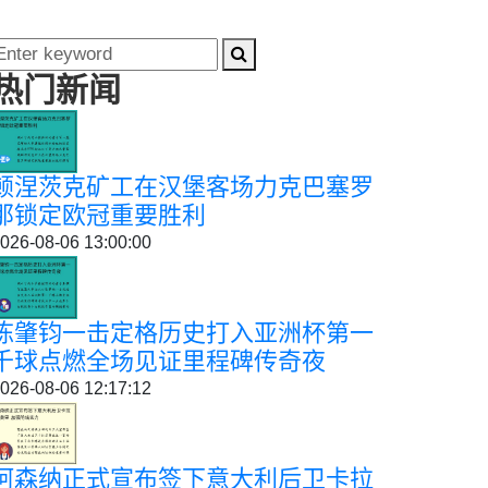
热门新闻
顿涅茨克矿工在汉堡客场力克巴塞罗
那锁定欧冠重要胜利
026-08-06 13:00:00
陈肇钧一击定格历史打入亚洲杯第一
千球点燃全场见证里程碑传奇夜
026-08-06 12:17:12
阿森纳正式宣布签下意大利后卫卡拉