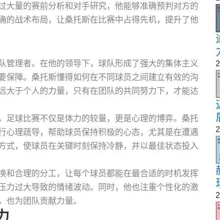
过大量的赛前分析和对手研究，他能够准确预判对方的
确的战术布局，让桑托斯在比赛中占得先机，提升了他
队管理者。在他的领导下，球队形成了强大的集体主义
2
要保障。桑托斯懂得如何在不同球员之间建立有效的沟
远大于个人的力量，只有在团队的共同努力下，才能达
。足球比赛不仅是体力的较量，更是心理的博弈。桑托
2
行心理疏导，帮助球员保持积极的心态，尤其是在遭遇
方式，使球员在关键时刻保持冷静，并以最佳状态投入
换和合理的分工，让每个球员都能在最合适的时机发挥
压力过大导致的情绪波动。同时，他也注重个性化的激
2
，也为团队贡献力量。
力