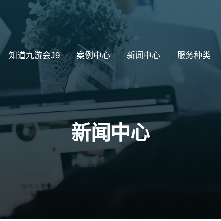
知道九游会J9
案例中心
新闻中心
服务种类
新闻中心