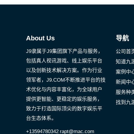
About Us
导航
J9隶属于J9集团旗下产品与服务，
公司首
包括真人视讯游戏、线上娱乐平台
知道九游
以及创新技术解决方案。作为行业
案例中
领军者，J9.COM不断推进平台的技
新闻中
术优化与内容丰富化，为全球用户
服务种
提供更智能、更稳定的娱乐服务，
找到九游
致力于打造国际顶尖的数字娱乐平
台生态体系。
+13594780342
rapt@mac.com