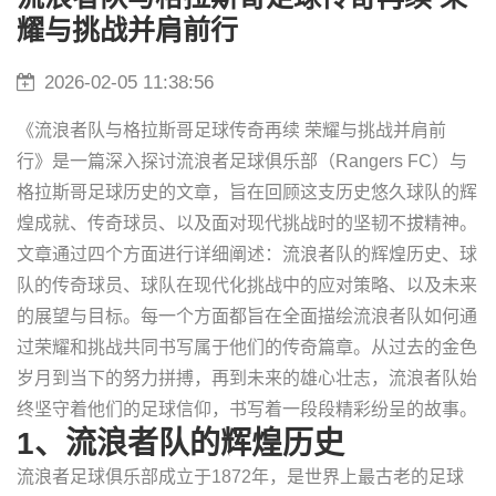
耀与挑战并肩前行
2026-02-05 11:38:56
《流浪者队与格拉斯哥足球传奇再续 荣耀与挑战并肩前
行》是一篇深入探讨流浪者足球俱乐部（Rangers FC）与
格拉斯哥足球历史的文章，旨在回顾这支历史悠久球队的辉
煌成就、传奇球员、以及面对现代挑战时的坚韧不拔精神。
文章通过四个方面进行详细阐述：流浪者队的辉煌历史、球
队的传奇球员、球队在现代化挑战中的应对策略、以及未来
的展望与目标。每一个方面都旨在全面描绘流浪者队如何通
过荣耀和挑战共同书写属于他们的传奇篇章。从过去的金色
岁月到当下的努力拼搏，再到未来的雄心壮志，流浪者队始
终坚守着他们的足球信仰，书写着一段段精彩纷呈的故事。
1、流浪者队的辉煌历史
流浪者足球俱乐部成立于1872年，是世界上最古老的足球