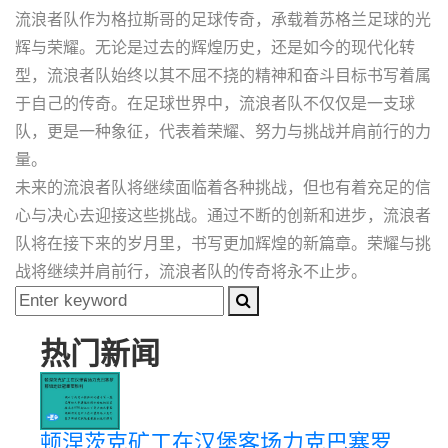
流浪者队作为格拉斯哥的足球传奇，承载着苏格兰足球的光
辉与荣耀。无论是过去的辉煌历史，还是如今的现代化转
型，流浪者队始终以其不屈不挠的精神和奋斗目标书写着属
于自己的传奇。在足球世界中，流浪者队不仅仅是一支球
队，更是一种象征，代表着荣耀、努力与挑战并肩前行的力
量。
未来的流浪者队将继续面临着各种挑战，但也有着充足的信
心与决心去迎接这些挑战。通过不断的创新和进步，流浪者
队将在接下来的岁月里，书写更加辉煌的新篇章。荣耀与挑
战将继续并肩前行，流浪者队的传奇将永不止步。
热门新闻
顿涅茨克矿工在汉堡客场力克巴塞罗