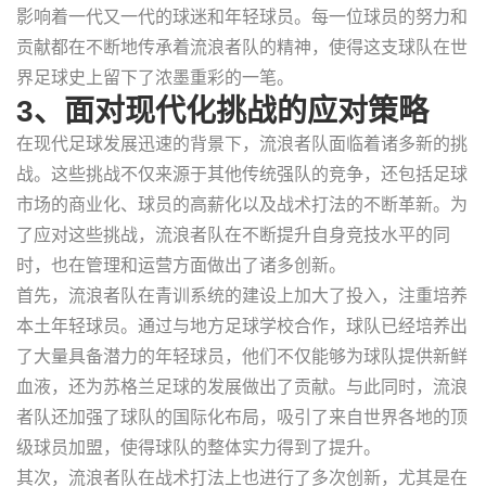
影响着一代又一代的球迷和年轻球员。每一位球员的努力和
贡献都在不断地传承着流浪者队的精神，使得这支球队在世
界足球史上留下了浓墨重彩的一笔。
3、面对现代化挑战的应对策略
在现代足球发展迅速的背景下，流浪者队面临着诸多新的挑
战。这些挑战不仅来源于其他传统强队的竞争，还包括足球
市场的商业化、球员的高薪化以及战术打法的不断革新。为
了应对这些挑战，流浪者队在不断提升自身竞技水平的同
时，也在管理和运营方面做出了诸多创新。
首先，流浪者队在青训系统的建设上加大了投入，注重培养
本土年轻球员。通过与地方足球学校合作，球队已经培养出
了大量具备潜力的年轻球员，他们不仅能够为球队提供新鲜
血液，还为苏格兰足球的发展做出了贡献。与此同时，流浪
者队还加强了球队的国际化布局，吸引了来自世界各地的顶
级球员加盟，使得球队的整体实力得到了提升。
其次，流浪者队在战术打法上也进行了多次创新，尤其是在