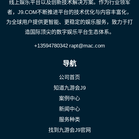
线上娱乐平台以及创新技术解决方案。作为行业领军
者，J9.COM不断推进平台的技术优化与内容丰富化，
为全球用户提供更智能、更稳定的娱乐服务，致力于打
造国际顶尖的数字娱乐平台生态体系。
+13594780342
rapt@mac.com
导航
公司首页
知道九游会J9
案例中心
新闻中心
服务种类
找到九游会J9官网