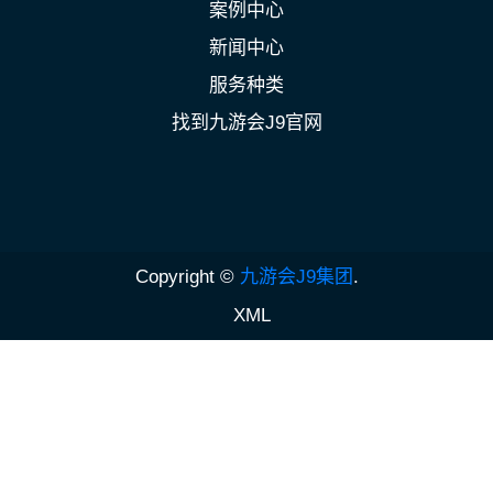
案例中心
新闻中心
服务种类
找到九游会J9官网
Copyright ©
九游会J9集团
.
XML