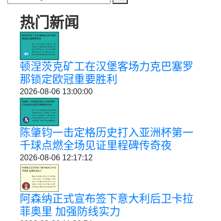
热门新闻
顿涅茨克矿工在汉堡客场力克巴塞罗
那锁定欧冠重要胜利
2026-08-06 13:00:00
陈肇钧一击定格历史打入亚洲杯第一
千球点燃全场见证里程碑传奇夜
2026-08-06 12:17:12
阿森纳正式宣布签下意大利后卫卡拉
菲奥里 加强防线实力