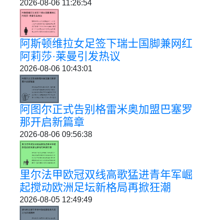
2026-08-06 11:26:54
阿斯顿维拉女足签下瑞士国脚兼网红
阿莉莎·莱曼引发热议
2026-08-06 10:43:01
阿图尔正式告别格雷米奥加盟巴塞罗
那开启新篇章
2026-08-06 09:56:38
里尔法甲欧冠双线高歌猛进青年军崛
起搅动欧洲足坛新格局再掀狂潮
2026-08-05 12:49:49