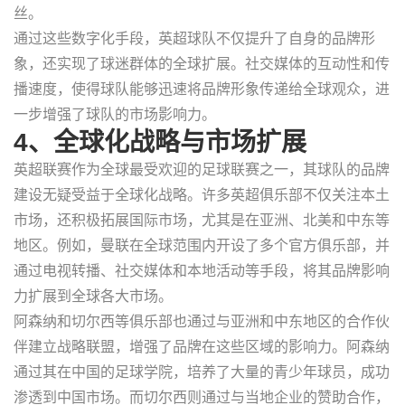
丝。
通过这些数字化手段，英超球队不仅提升了自身的品牌形
象，还实现了球迷群体的全球扩展。社交媒体的互动性和传
播速度，使得球队能够迅速将品牌形象传递给全球观众，进
一步增强了球队的市场影响力。
4、全球化战略与市场扩展
英超联赛作为全球最受欢迎的足球联赛之一，其球队的品牌
建设无疑受益于全球化战略。许多英超俱乐部不仅关注本土
市场，还积极拓展国际市场，尤其是在亚洲、北美和中东等
地区。例如，曼联在全球范围内开设了多个官方俱乐部，并
通过电视转播、社交媒体和本地活动等手段，将其品牌影响
力扩展到全球各大市场。
阿森纳和切尔西等俱乐部也通过与亚洲和中东地区的合作伙
伴建立战略联盟，增强了品牌在这些区域的影响力。阿森纳
通过其在中国的足球学院，培养了大量的青少年球员，成功
渗透到中国市场。而切尔西则通过与当地企业的赞助合作，