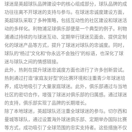
球迷是英超球队品牌建设中的核心组成部分，球队品牌的成
功往往离不开球迷的支持与参与。在球迷忠诚度建设方面，
英超球队采取了多种策略，包括互动性的社区建设和球迷活
动的多样化。利物浦足球俱乐部便是一个典型的例子。利物
浦通过持续的与球迷互动、定期举行球迷见面会、提供定制
化的球迷产品等方式，提升了球迷对球队的忠诚度。同时，
球队的“杨过”文化和“你永远不会独行”的标语，也深化了球
迷与球队之间的情感链接。
此外，热刺在提升球迷忠诚度方面也进行了许多创新尝试。
热刺通过打造“家庭友好型”的比赛环境和注重青少年球迷培
养，成功地吸引了大量家庭球迷。此外，俱乐部通过与当地
社区的密切合作，增强了球迷对俱乐部的归属感。通过球迷
的支持，俱乐部实现了品牌的长期增长。
除了本地球迷，英超球队还注重全球球迷的参与。切尔西和
曼城等球队，通过设置海外球迷俱乐部、定期举办国际比赛
等方式，成功吸引了全球范围的忠实支持者。这些措施不仅