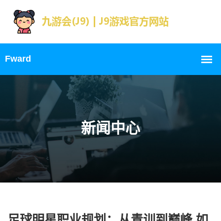
新闻中心
足球明星职业规划：从青训到巅峰 如