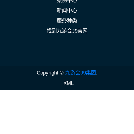
案例中心
新闻中心
服务种类
找到九游会J9官网
Copyright ©
九游会J9集团
.
XML