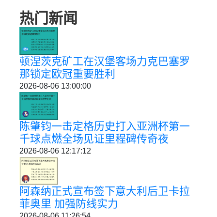
热门新闻
顿涅茨克矿工在汉堡客场力克巴塞罗
那锁定欧冠重要胜利
2026-08-06 13:00:00
陈肇钧一击定格历史打入亚洲杯第一
千球点燃全场见证里程碑传奇夜
2026-08-06 12:17:12
阿森纳正式宣布签下意大利后卫卡拉
菲奥里 加强防线实力
2026-08-06 11:26:54