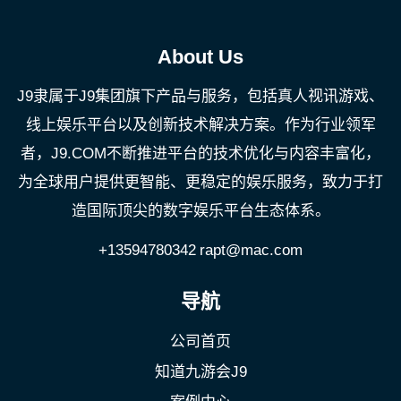
About Us
J9隶属于J9集团旗下产品与服务，包括真人视讯游戏、
线上娱乐平台以及创新技术解决方案。作为行业领军
者，J9.COM不断推进平台的技术优化与内容丰富化，
为全球用户提供更智能、更稳定的娱乐服务，致力于打
造国际顶尖的数字娱乐平台生态体系。
+13594780342
rapt@mac.com
导航
公司首页
知道九游会J9