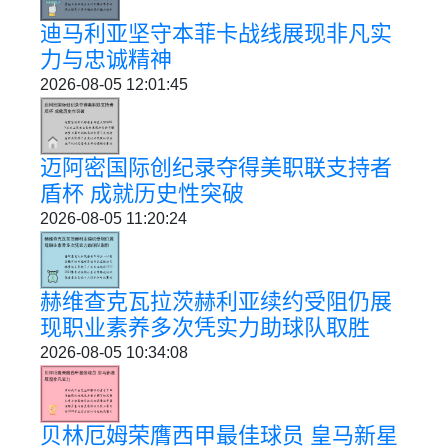
迪马利亚坚守本菲卡战线展现非凡实
力与忠诚精神
2026-08-05 12:01:45
迈阿密国际创纪录夺得美职联支持者
盾杯 成就历史性突破
2026-08-05 11:20:24
赫维查克瓦拉茨赫利亚续约受阻仍展
现职业素养多次凭实力助球队取胜
2026-08-05 10:34:08
贝林厄姆荣膺西甲最佳球员 皇马新星