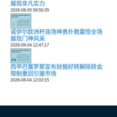
展现非凡实力
2026-08-05 09:50:35
诺伊尔欧洲杯连场神勇扑救震惊全场
展现门神风采
2026-08-04 12:47:17
西甲巴塞罗那宣布财报好转解除转会
限制重回引援市场
2026-08-04 12:02:15