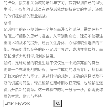
的准备，接受相关领域的培训与学习。提前规划自己的退役
生活，不仅能够让球员在退役后依然保持充实的生活，还能
为他们提供新的职业挑战。
总结：
足球明星的职业规划是一个复杂而漫长的过程，需要在各个
阶段进行细致的思考与准备。从青训到巅峰，球员不仅要注
重技术和战术的提升，还要关注身体、心理和职业选择的平
衡。在面对激烈竞争的职业足球世界时，成功并非偶然，而
是长期努力和科学规划的结果。
最终，足球明星的职业生涯不仅仅是一个光鲜亮丽的舞台，
更是一个充满挑战的历程。每一位成功的球员背后，都有着
无数次的努力与坚守。通过科学的规划、正确的选择以及不
断的调整与转型，球员能够在巅峰期收获荣耀，也能够在退
役后开启新的篇章。这一过程中的每一分每一秒，都需要球
员的智慧、耐心与坚持。