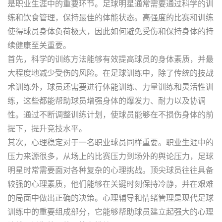
是职业生涯中的重要环节。足球明星通常需要通过科学的训
练和饮食管理，保持最佳的体能状态。高强度的比赛和训练
使得球员身体负荷极大，因此如何避免受伤和保持身体的持
续健康至关重要。
首先，科学的训练方法能够有效提高球员的身体素质，并最
大程度地减少受伤的风险。在足球训练中，除了传统的技战
术训练外，球员还需要进行体能训练、力量训练和灵活性训
练，这些都能帮助球员增强身体的爆发力、耐力以及协调
性。通过不断调整训练计划，使球员能够在不损伤身体的前
提下，提升竞技水平。
其次，心理稳定对于一名职业球员同样重要。职业生涯中的
压力来源很多，从场上的比赛压力到场外的舆论压力，足球
明星时常需要面对各种复杂的心理挑战。顶尖球员往往具备
较强的心理素质，他们能够在关键时刻保持冷静，并在艰难
的局面中做出正确的决策。心理辅导和情绪管理是现代足球
训练中的重要组成部分，它能够帮助球员建立起强大的心理