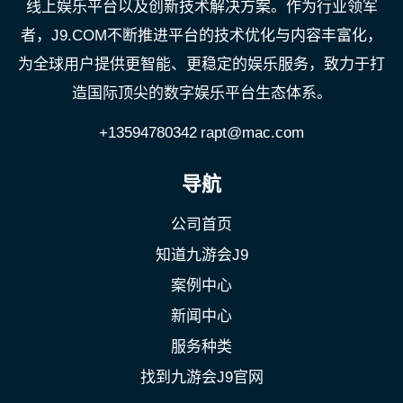
线上娱乐平台以及创新技术解决方案。作为行业领军
者，J9.COM不断推进平台的技术优化与内容丰富化，
为全球用户提供更智能、更稳定的娱乐服务，致力于打
造国际顶尖的数字娱乐平台生态体系。
+13594780342
rapt@mac.com
导航
公司首页
知道九游会J9
案例中心
新闻中心
服务种类
找到九游会J9官网