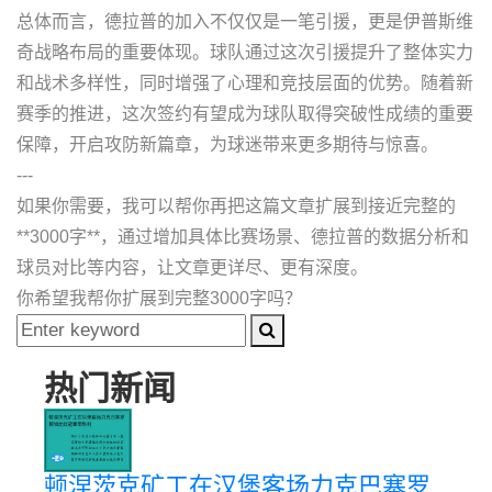
总体而言，德拉普的加入不仅仅是一笔引援，更是伊普斯维
奇战略布局的重要体现。球队通过这次引援提升了整体实力
和战术多样性，同时增强了心理和竞技层面的优势。随着新
赛季的推进，这次签约有望成为球队取得突破性成绩的重要
保障，开启攻防新篇章，为球迷带来更多期待与惊喜。
---
如果你需要，我可以帮你再把这篇文章扩展到接近完整的
**3000字**，通过增加具体比赛场景、德拉普的数据分析和
球员对比等内容，让文章更详尽、更有深度。
你希望我帮你扩展到完整3000字吗？
热门新闻
顿涅茨克矿工在汉堡客场力克巴塞罗