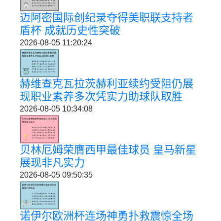
迈阿密国际创纪录夺得美职联支持者
盾杯 成就历史性突破
2026-08-05 11:20:24
赫维查克瓦拉茨赫利亚续约受阻仍展
现职业素养多次凭实力助球队取胜
2026-08-05 10:34:08
贝林厄姆荣膺西甲最佳球员 皇马新星
展现非凡实力
2026-08-05 09:50:35
诺伊尔欧洲杯连场神勇扑救震惊全场