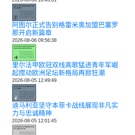
阿图尔正式告别格雷米奥加盟巴塞罗
那开启新篇章
2026-08-06 09:56:38
里尔法甲欧冠双线高歌猛进青年军崛
起搅动欧洲足坛新格局再掀狂潮
2026-08-05 12:49:49
迪马利亚坚守本菲卡战线展现非凡实
力与忠诚精神
2026-08-05 12:01:45