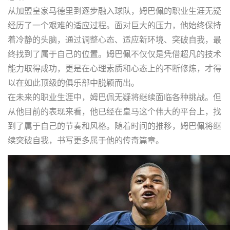
从加盟皇家马德里到逐步融入球队，姆巴佩的职业生涯无疑
经历了一个艰难的适应过程。面对巨大的压力，他始终保持
着冷静的头脑，通过调整心态、适应新环境、突破自我，最
终找到了属于自己的位置。姆巴佩不仅仅是凭借超凡的技术
能力取得成功，更是在心理素质和心态上的不断修炼，才得
以在如此顶级的俱乐部中脱颖而出。
在未来的职业生涯中，姆巴佩无疑将继续面临各种挑战。但
从他目前的表现来看，他已经在皇马这个伟大的平台上，找
到了属于自己的节奏和风格。随着时间的推移，姆巴佩将继
续突破自我，书写更多属于他的传奇篇章。