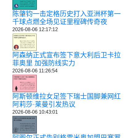
陈肇钧一击定格历史打入亚洲杯第一
千球点燃全场见证里程碑传奇夜
2026-08-06 12:17:12
阿森纳正式宣布签下意大利后卫卡拉
菲奥里 加强防线实力
2026-08-06 11:26:54
阿斯顿维拉女足签下瑞士国脚兼网红
阿莉莎·莱曼引发热议
2026-08-06 10:43:01
阿图尔正式告别格雷米奥加盟巴塞罗