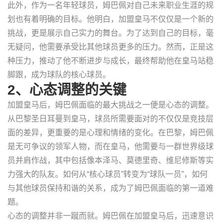
此外，作为一名年轻球员，姆巴佩对自己未来职业生涯的规
划也有着明确的目标。他明白，加盟皇马不仅仅是一个新的
挑战，更是展示自己实力的舞台。为了达到自己的目标，毫
无疑问，他需要承受比其他球员更多的压力。然而，正是这
种压力，推动了他不断进步与成长，最终帮助他在皇马站稳
脚跟，成为球队的核心球员。
2、心态调整的关键
加盟皇马后，姆巴佩面临的最大挑战之一便是心态的调整。
从巴黎圣日耳曼到皇马，球员所需要面对的不仅仅是竞技层
面的差异，更重要的是心理和情绪的变化。在巴黎，姆巴佩
是无可争议的领军人物，而在皇马，他需要与一群世界级球
员并肩作战，其中包括像本泽马、莫德里奇、维尼修斯等实
力强大的队友。如何从“核心球员”转变为“球队一员”，如何
与其他球员保持和谐的关系，成为了姆巴佩面临的第一道难
题。
心态的调整并非一蹴而就。姆巴佩在加盟皇马后，迅速意识