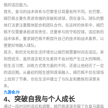
佩的适应能力。
首先，皇马的战术体系与巴黎圣日耳曼有所不同。在巴黎，
姆巴佩主要负责进攻端的突破和进球，而在皇马，球队的整
体打法更注重整体配合和团队合作。在这样的体系中，姆巴
佩不仅需要承担进攻责任，还要参与防守和控球。适应新的
战术体系，要求姆巴佩不断提升自己的技术和战术素养，以
便更好地融入球队。
其次，新的文化和生活环境也让姆巴佩需要时间去适应。来
到西班牙，虽然语言和文化差异不会对他产生过大的障碍，
但生活习惯、训练方式等方面的不同，还是让他经历了一定
的适应期。从最初的陌生感到逐渐融入，姆巴佩不仅在球场
上找到了节奏，也在生活中建立了与队友和教练的深厚关
系。
九游会J9
4、突破自我与个人成长
通过一段时间的适应和调整，姆巴佩逐渐克服了在皇马面临