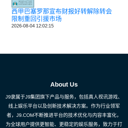
西甲巴塞罗那宣布财报好转解除转会
限制重回引援市场
2026-08-04 12:02:15
About Us
J9隶属于J9集团旗下产品与服务，包括真人视讯游戏、
线上娱乐平台以及创新技术解决方案。作为行业领军
者，J9.COM不断推进平台的技术优化与内容丰富化，
为全球用户提供更智能、更稳定的娱乐服务，致力于打