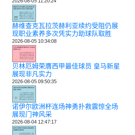
2026-08-05 11:20:24
赫维查克瓦拉茨赫利亚续约受阻仍展
现职业素养多次凭实力助球队取胜
2026-08-05 10:34:08
贝林厄姆荣膺西甲最佳球员 皇马新星
展现非凡实力
2026-08-05 09:50:35
诺伊尔欧洲杯连场神勇扑救震惊全场
展现门神风采
2026-08-04 12:47:17