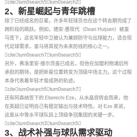
citeturn0search5turn0search2
2、新星崛起与青年跳槽
除了已经成名的巨星，许多年轻球员也在这个转会期完成了
跨阶段的跳跃。例如，德安·惠现代（Dean Huijsen）被皇
马签下，这名年轻中卫被认为兼顾防守与出球能力，适合现
代足球需求，皇马将其视为未来防线的核心之一。
citeturn0search7turn0search5
另外，弗洛里安·维尔茨虽已成名，但他在加盟利物浦后所
承担的期待，是把新星位置转变为顶级中场主力。这个过程
本身代表着年轻才俊成熟的轨迹。
citeturn0search5turn0search7
还有阿森纳签下的 Eberechi Eze，从水晶宫转会而来，他
在英超已证明自己有稳定输出与技术特性。对 Eze 来说，
这是从中等水平球队跃上顶级争冠集团的关键一步。
citeturn0search3turn0search5
3、战术补强与球队需求驱动