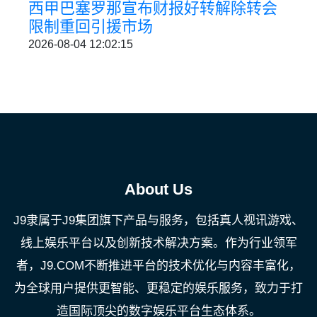
西甲巴塞罗那宣布财报好转解除转会
限制重回引援市场
2026-08-04 12:02:15
About Us
J9隶属于J9集团旗下产品与服务，包括真人视讯游戏、
线上娱乐平台以及创新技术解决方案。作为行业领军
者，J9.COM不断推进平台的技术优化与内容丰富化，
为全球用户提供更智能、更稳定的娱乐服务，致力于打
造国际顶尖的数字娱乐平台生态体系。