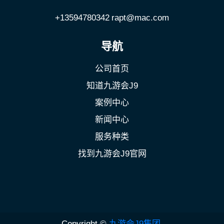
+13594780342
rapt@mac.com
导航
公司首页
知道九游会J9
案例中心
新闻中心
服务种类
找到九游会J9官网
Copyright ©
九游会J9集团
.