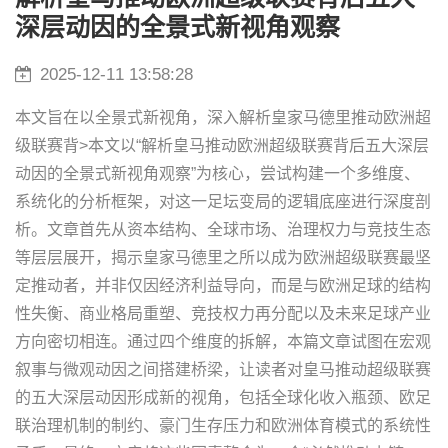
深层动因的全景式新视角观察
2025-12-11 13:58:28
本文旨在以全景式新视角，深入解析皇家马德里推动欧洲超
级联赛背>本文以“解析皇马推动欧洲超级联赛背后五大深层
动因的全景式新视角观察”为核心，尝试构建一个多维度、
系统化的分析框架，对这一足坛变局的逻辑底座进行深度剖
析。文章首先从资本结构、全球市场、治理权力与竞技生态
等层层展开，揭示皇家马德里之所以成为欧洲超级联赛最坚
定推动者，并非仅因经济利益导向，而是与欧洲足球的结构
性失衡、商业格局重塑、竞技权力再分配以及未来足球产业
方向密切相连。通过四个维度的拆解，本篇文章试图在宏观
叙事与微观动因之间搭建桥梁，让读者对皇马推动超级联赛
的五大深层动因形成新的视角，包括全球化收入瓶颈、欧足
联治理机制的制约、豪门生存压力和欧洲体育模式的系统性