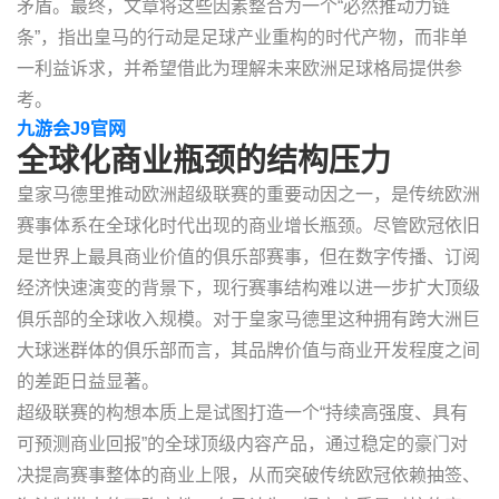
矛盾。最终，文章将这些因素整合为一个“必然推动力链
条”，指出皇马的行动是足球产业重构的时代产物，而非单
一利益诉求，并希望借此为理解未来欧洲足球格局提供参
考。
九游会J9官网
全球化商业瓶颈的结构压力
皇家马德里推动欧洲超级联赛的重要动因之一，是传统欧洲
赛事体系在全球化时代出现的商业增长瓶颈。尽管欧冠依旧
是世界上最具商业价值的俱乐部赛事，但在数字传播、订阅
经济快速演变的背景下，现行赛事结构难以进一步扩大顶级
俱乐部的全球收入规模。对于皇家马德里这种拥有跨大洲巨
大球迷群体的俱乐部而言，其品牌价值与商业开发程度之间
的差距日益显著。
超级联赛的构想本质上是试图打造一个“持续高强度、具有
可预测商业回报”的全球顶级内容产品，通过稳定的豪门对
决提高赛事整体的商业上限，从而突破传统欧冠依赖抽签、