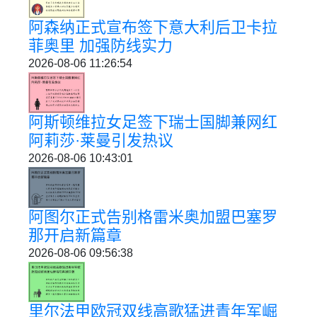
阿森纳正式宣布签下意大利后卫卡拉
菲奥里 加强防线实力
2026-08-06 11:26:54
阿斯顿维拉女足签下瑞士国脚兼网红
阿莉莎·莱曼引发热议
2026-08-06 10:43:01
阿图尔正式告别格雷米奥加盟巴塞罗
那开启新篇章
2026-08-06 09:56:38
里尔法甲欧冠双线高歌猛进青年军崛