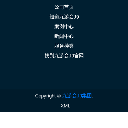
公司首页
知道九游会J9
案例中心
新闻中心
服务种类
找到九游会J9官网
Copyright ©
九游会J9集团
.
XML