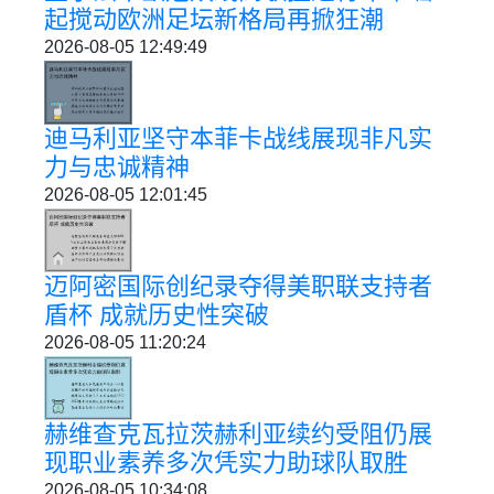
起搅动欧洲足坛新格局再掀狂潮
2026-08-05 12:49:49
迪马利亚坚守本菲卡战线展现非凡实
力与忠诚精神
2026-08-05 12:01:45
迈阿密国际创纪录夺得美职联支持者
盾杯 成就历史性突破
2026-08-05 11:20:24
赫维查克瓦拉茨赫利亚续约受阻仍展
现职业素养多次凭实力助球队取胜
2026-08-05 10:34:08