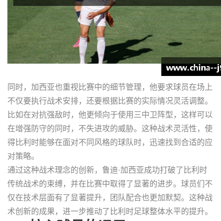
同时，加西亚也重视比赛中的细节管理，他要求球员在场上
不仅要执行战术安排，还要根据比赛的实际情况灵活调整。
比如在对抗强敌时，他更倾向于使用三中卫阵型，这样可以
在增强防守的同时，不失进攻的威胁。这种战术灵活性，使
得比利时能够在面对不同风格的球队时，迅速找到合适的应
对策略。
通过这种战术理念的创新，鲁迪·加西亚成功打破了比利时
传统战术的束缚，并在比赛中取得了显著的进步。球员们不
仅在技术层面有了显著提升，团队配合也更加默契。这种战
术创新的成果，进一步推动了比利时足球整体水平的提升。