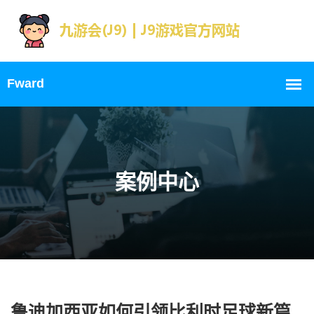
案例中心
鲁迪加西亚如何引领比利时足球新篇