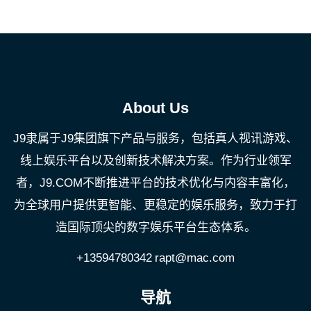
About Us
J9隶属于J9集团旗下产品与服务，包括真人视讯游戏、
线上娱乐平台以及创新技术解决方案。作为行业领军
者，J9.COM不断推进平台的技术优化与内容丰富化，
为全球用户提供更智能、更稳定的娱乐服务，致力于打
造国际顶尖的数字娱乐平台生态体系。
+13594780342
rapt@mac.com
导航