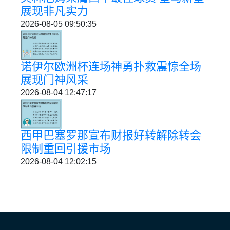
展现非凡实力
2026-08-05 09:50:35
诺伊尔欧洲杯连场神勇扑救震惊全场
展现门神风采
2026-08-04 12:47:17
西甲巴塞罗那宣布财报好转解除转会
限制重回引援市场
2026-08-04 12:02:15