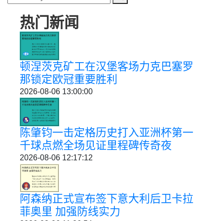
热门新闻
顿涅茨克矿工在汉堡客场力克巴塞罗
那锁定欧冠重要胜利
2026-08-06 13:00:00
陈肇钧一击定格历史打入亚洲杯第一
千球点燃全场见证里程碑传奇夜
2026-08-06 12:17:12
阿森纳正式宣布签下意大利后卫卡拉
菲奥里 加强防线实力