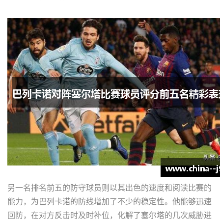
另一名排名前五的防守球员则以其出色的速度和阅读比赛的
能力，为巴列卡诺的防线增加了不少的稳定性。他能够迅速
回防，在对方反击时及时补位，化解了塞尔塔的几次威胁进