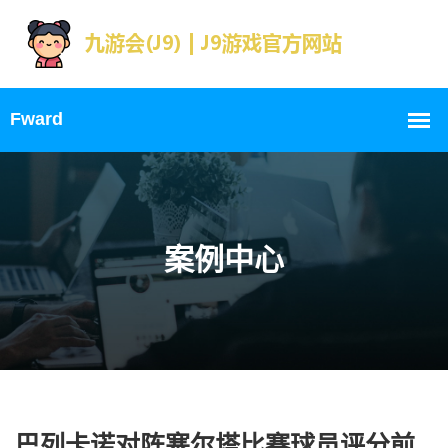
案例中心
巴列卡诺对阵塞尔塔比赛球员评分前