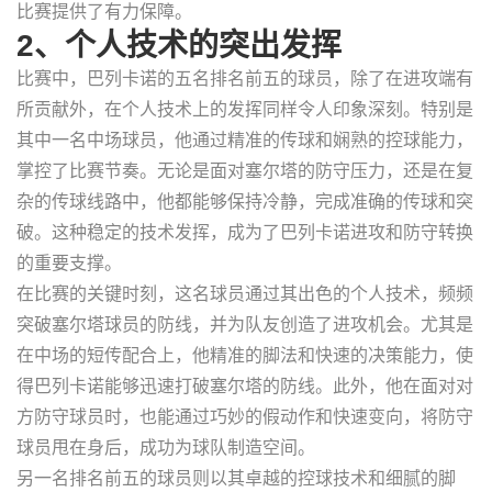
比赛提供了有力保障。
2、个人技术的突出发挥
比赛中，巴列卡诺的五名排名前五的球员，除了在进攻端有
所贡献外，在个人技术上的发挥同样令人印象深刻。特别是
其中一名中场球员，他通过精准的传球和娴熟的控球能力，
掌控了比赛节奏。无论是面对塞尔塔的防守压力，还是在复
杂的传球线路中，他都能够保持冷静，完成准确的传球和突
破。这种稳定的技术发挥，成为了巴列卡诺进攻和防守转换
的重要支撑。
在比赛的关键时刻，这名球员通过其出色的个人技术，频频
突破塞尔塔球员的防线，并为队友创造了进攻机会。尤其是
在中场的短传配合上，他精准的脚法和快速的决策能力，使
得巴列卡诺能够迅速打破塞尔塔的防线。此外，他在面对对
方防守球员时，也能通过巧妙的假动作和快速变向，将防守
球员甩在身后，成功为球队制造空间。
另一名排名前五的球员则以其卓越的控球技术和细腻的脚