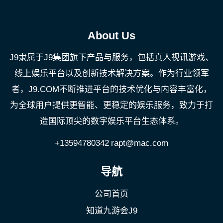
About Us
J9隶属于J9集团旗下产品与服务，包括真人视讯游戏、
线上娱乐平台以及创新技术解决方案。作为行业领军
者，J9.COM不断推进平台的技术优化与内容丰富化，
为全球用户提供更智能、更稳定的娱乐服务，致力于打
造国际顶尖的数字娱乐平台生态体系。
+13594780342
rapt@mac.com
导航
公司首页
知道九游会J9