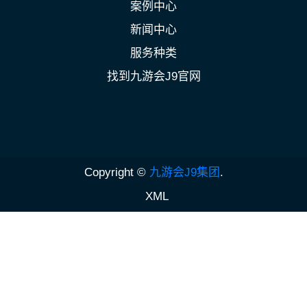
案例中心
新闻中心
服务种类
找到九游会J9官网
Copyright ©
九游会J9集团
.
XML