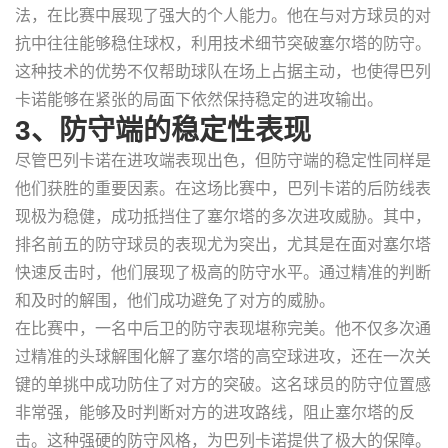
法，在比赛中展现了强大的个人能力。他在与对方球员的对
抗中往往能够稳住球权，利用技术细节突破塞尔塔的防守。
这种技术的优势不仅帮助球队在场上占据主动，也使得巴列
卡诺能够在紧张的局面下依然保持稳定的进攻输出。
3、防守端的稳定性表现
尽管巴列卡诺在进攻端表现出色，但防守端的稳定性同样是
他们获胜的重要因素。在这场比赛中，巴列卡诺的后防线表
现极为稳健，成功抵挡住了塞尔塔的多次进攻威胁。其中，
排名前五的防守球员的表现尤为突出，尤其是在面对塞尔塔
快速反击时，他们展现了极高的防守水平。通过精准的判断
和及时的解围，他们成功避免了对方的威胁。
在比赛中，一名中后卫的防守表现堪称完美。他不仅多次通
过精准的头球解围化解了塞尔塔的高空球进攻，还在一次关
键的单挑中成功防住了对方的突破。这名球员的防守位置感
非常强，能够及时判断对方的进攻路线，阻止塞尔塔的反
击。这种强硬的防守风格，为巴列卡诺提供了极大的保障。