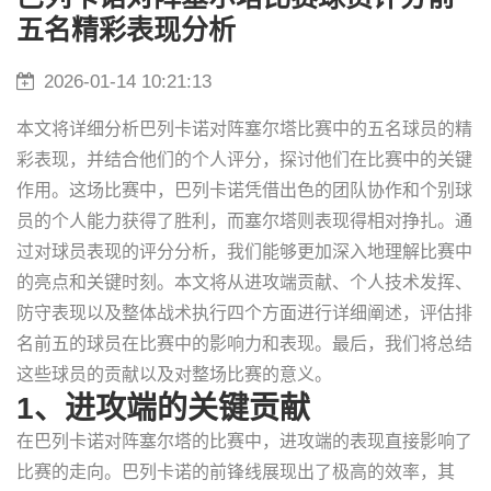
五名精彩表现分析
2026-01-14 10:21:13
本文将详细分析巴列卡诺对阵塞尔塔比赛中的五名球员的精
彩表现，并结合他们的个人评分，探讨他们在比赛中的关键
作用。这场比赛中，巴列卡诺凭借出色的团队协作和个别球
员的个人能力获得了胜利，而塞尔塔则表现得相对挣扎。通
过对球员表现的评分分析，我们能够更加深入地理解比赛中
的亮点和关键时刻。本文将从进攻端贡献、个人技术发挥、
防守表现以及整体战术执行四个方面进行详细阐述，评估排
名前五的球员在比赛中的影响力和表现。最后，我们将总结
这些球员的贡献以及对整场比赛的意义。
1、进攻端的关键贡献
在巴列卡诺对阵塞尔塔的比赛中，进攻端的表现直接影响了
比赛的走向。巴列卡诺的前锋线展现出了极高的效率，其