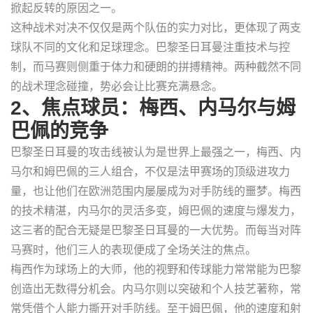
掀起反转的原因之一。
这种战术对决不仅仅是两个队伍的实力对比，更体现了两支
球队不同的文化和足球理念。巴黎圣日耳曼注重技术与控
制，而马赛则侧重于体力和硬朗的拼搏精神。两种截然不同
的战术理念碰撞，势必会让比赛充满悬念。
2、焦点球员：梅西、内马尔与姆
巴佩的竞争
巴黎圣日耳曼的攻击线被认为是世界上最强之一，梅西、内
马尔和姆巴佩的三人组合，不仅是法甲赛场的顶级进攻力
量，也让他们在欧洲范围内屡屡成为对手防线的噩梦。梅西
的技术精湛，内马尔的灵活多变，姆巴佩的速度与爆发力，
这三者的配合无疑是巴黎圣日耳曼的一大优势。而每当对阵
马赛时，他们三人的表现便成了全场关注的焦点。
梅西作为球场上的大师，他的视野和传球能力常常能为巴黎
创造出无数得分机会。内马尔则以突破和个人技艺著称，常
常凭借个人能力撕开对手防线。至于姆巴佩，他的速度和射