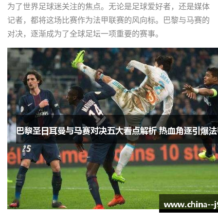
为了世界足球迷关注的焦点。无论是足球爱好者，还是媒体
记者，都将这场比赛作为法甲联赛的风向标。巴黎与马赛的
对决，逐渐成为了全球足坛一项重要的赛事。