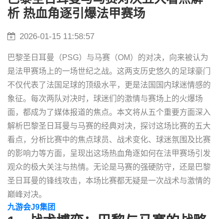
析 热血角逐引爆法甲赛场
2026-01-15 11:58:57
巴黎圣日耳曼（PSG）与马赛（OM）的对决，向来被认为
是法甲赛场上的一场世纪之战。这两支历史悠久的足球豪门
不仅代表了法国足球的顶级水平，更是法国国内球迷情感的
象征。每次两队对决时，球迷们的激情与赛场上的火爆场
面，都成为了媒体报道的焦点。本文将从五个重要方面深入
解析巴黎圣日耳曼与马赛的经典对决，探讨这场比赛的五大
看点，分析比赛中的焦点球员、战术变化、球迷氛围及比赛
的影响力等方面，呈现出这场热血角逐如何在法甲赛场引发
观众的极大关注与热情。无论是马赛的强硬防守，还是巴黎
圣日耳曼的锋线攻击，本场比赛都无疑是一次战术与激情的
巅峰对决。
九游会J9集团