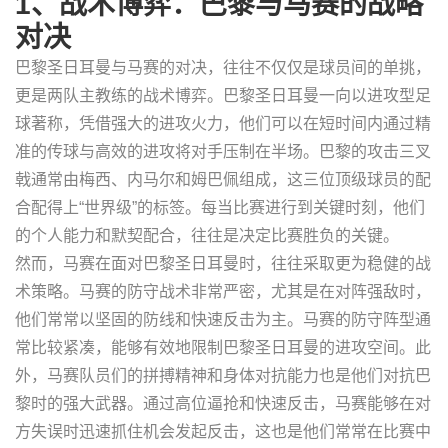
1、战术博弈：巴黎与马赛的战略
对决
巴黎圣日耳曼与马赛的对决，往往不仅仅是球员间的单挑，
更是两队主教练的战术博弈。巴黎圣日耳曼一向以进攻型足
球著称，凭借强大的进攻火力，他们可以在短时间内通过精
准的传球与高效的进攻将对手压制在半场。巴黎的攻击三叉
戟通常由梅西、内马尔和姆巴佩组成，这三位顶级球员的配
合配得上“世界级”的标签。每当比赛进行到关键时刻，他们
的个人能力和默契配合，往往是决定比赛胜负的关键。
然而，马赛在面对巴黎圣日耳曼时，往往采取更为稳健的战
术策略。马赛的防守战术非常严密，尤其是在对阵强敌时，
他们常常以坚固的防线和快速反击为主。马赛的防守阵型通
常比较紧凑，能够有效地限制巴黎圣日耳曼的进攻空间。此
外，马赛队员们的拼搏精神和身体对抗能力也是他们对抗巴
黎时的强大武器。通过高位逼抢和快速反击，马赛能够在对
方失误时迅速抓住机会发起反击，这也是他们常常在比赛中