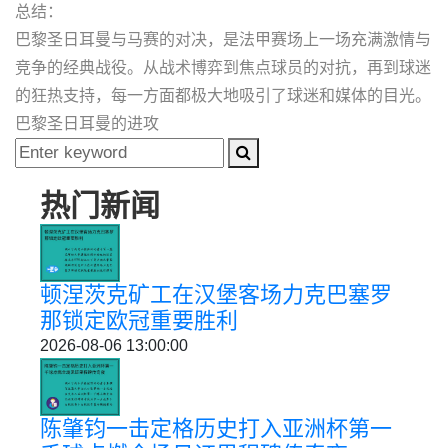
总结：
巴黎圣日耳曼与马赛的对决，是法甲赛场上一场充满激情与
竞争的经典战役。从战术博弈到焦点球员的对抗，再到球迷
的狂热支持，每一方面都极大地吸引了球迷和媒体的目光。
巴黎圣日耳曼的进攻
热门新闻
顿涅茨克矿工在汉堡客场力克巴塞罗
那锁定欧冠重要胜利
2026-08-06 13:00:00
陈肇钧一击定格历史打入亚洲杯第一