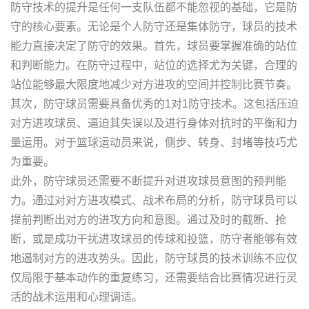
防守技术的提升是任何一支队伍都不能忽视的基础，它是防
守的核心要素。无论是个人防守还是集体防守，球员的技术
能力直接决定了防守的效果。首先，球员要掌握准确的站位
和判断能力。在防守过程中，站位的选择尤为关键，合理的
站位能够最大限度地减少对方进攻的空间并控制比赛节奏。
其次，防守球员需要具备优秀的1对1防守技术。这包括压迫
对方进攻球员、逼迫其失误以及进行身体对抗时的平衡和力
量运用。对于篮球运动员来说，侧步、转身、封堵等技巧尤
为重要。
此外，防守球员还需要不断提升对进攻球员意图的预判能
力。通过对对方进攻模式、战术布局的分析，防守球员可以
提前判断出对方的进攻方向和意图。通过及时的截断、抢
断，或是成功干扰进攻球员的传球和投篮，防守者能够有效
地遏制对方的进攻势头。因此，防守球员的技术训练不应仅
仅局限于基本动作的重复练习，还需要结合比赛情况进行灵
活的战术运用和心理调适。