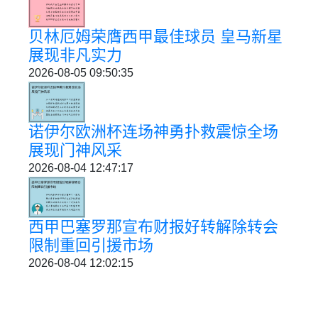
贝林厄姆荣膺西甲最佳球员 皇马新星
展现非凡实力
2026-08-05 09:50:35
诺伊尔欧洲杯连场神勇扑救震惊全场
展现门神风采
2026-08-04 12:47:17
西甲巴塞罗那宣布财报好转解除转会
限制重回引援市场
2026-08-04 12:02:15