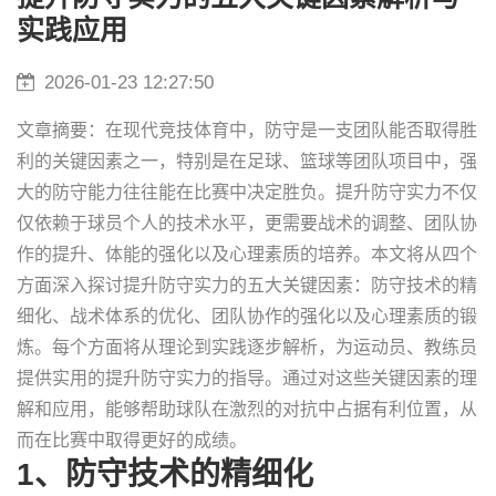
实践应用
2026-01-23 12:27:50
文章摘要：在现代竞技体育中，防守是一支团队能否取得胜
利的关键因素之一，特别是在足球、篮球等团队项目中，强
大的防守能力往往能在比赛中决定胜负。提升防守实力不仅
仅依赖于球员个人的技术水平，更需要战术的调整、团队协
作的提升、体能的强化以及心理素质的培养。本文将从四个
方面深入探讨提升防守实力的五大关键因素：防守技术的精
细化、战术体系的优化、团队协作的强化以及心理素质的锻
炼。每个方面将从理论到实践逐步解析，为运动员、教练员
提供实用的提升防守实力的指导。通过对这些关键因素的理
解和应用，能够帮助球队在激烈的对抗中占据有利位置，从
而在比赛中取得更好的成绩。
1、防守技术的精细化