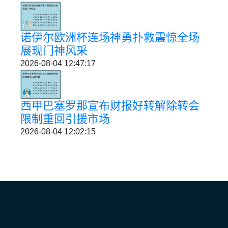
诺伊尔欧洲杯连场神勇扑救震惊全场
展现门神风采
2026-08-04 12:47:17
西甲巴塞罗那宣布财报好转解除转会
限制重回引援市场
2026-08-04 12:02:15