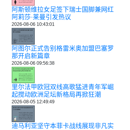
阿斯顿维拉女足签下瑞士国脚兼网红
阿莉莎·莱曼引发热议
2026-08-06 10:43:01
阿图尔正式告别格雷米奥加盟巴塞罗
那开启新篇章
2026-08-06 09:56:38
里尔法甲欧冠双线高歌猛进青年军崛
起搅动欧洲足坛新格局再掀狂潮
2026-08-05 12:49:49
迪马利亚坚守本菲卡战线展现非凡实