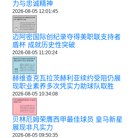
力与忠诚精神
2026-08-05 12:01:45
迈阿密国际创纪录夺得美职联支持者
盾杯 成就历史性突破
2026-08-05 11:20:24
赫维查克瓦拉茨赫利亚续约受阻仍展
现职业素养多次凭实力助球队取胜
2026-08-05 10:34:08
贝林厄姆荣膺西甲最佳球员 皇马新星
展现非凡实力
2026-08-05 09:50:35