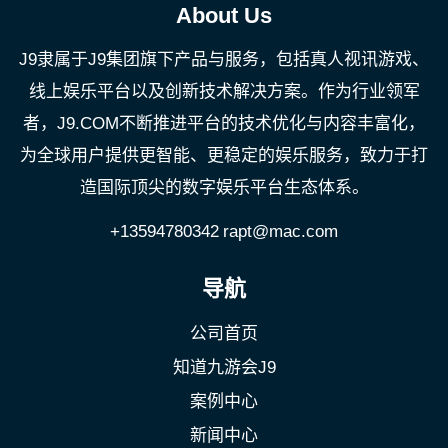
About Us
J9隶属于J9集团旗下产品与服务，包括真人视讯游戏、
线上娱乐平台以及创新技术解决方案。作为行业领军
者，J9.COM不断推进平台的技术优化与内容丰富化，
为全球用户提供更智能、更稳定的娱乐服务，致力于打
造国际顶尖的数字娱乐平台生态体系。
+13594780342
rapt@mac.com
导航
公司首页
知道九游会J9
案例中心
新闻中心