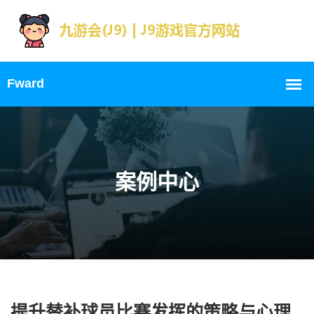
案例中心
提升替补球员比赛发挥的策略与心理