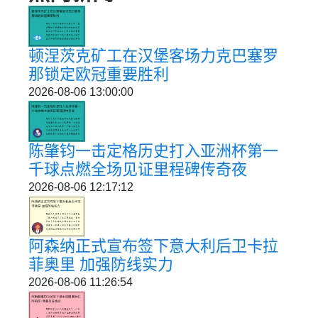
顿涅茨克矿工在汉堡客场力克巴塞罗
那锁定欧冠重要胜利
2026-08-06 13:00:00
陈肇钧一击定格历史打入亚洲杯第一
千球点燃全场见证里程碑传奇夜
2026-08-06 12:17:12
阿森纳正式宣布签下意大利后卫卡拉
菲奥里 加强防线实力
2026-08-06 11:26:54