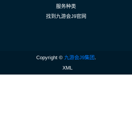
服务种类
找到九游会J9官网
Copyright ©
九游会J9集团
.
XML