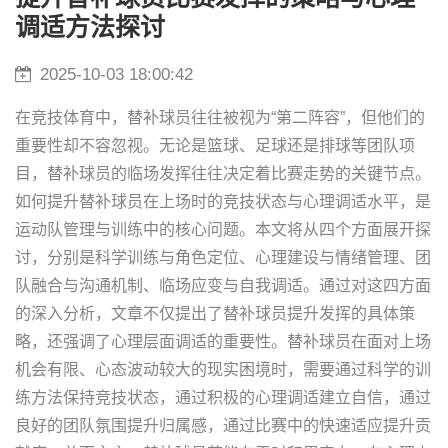
调适方法探讨
2025-10-03 18:00:42
在竞技体育中，替补球员往往被视为“第二阵容”，但他们的
重要性却不容忽视。无论是篮球、足球还是排球等团队项
目，替补球员的临场发挥往往决定着比赛走势的关键节点。
如何提升替补球员在上场时的竞技状态与心理调适水平，是
运动队管理与训练中的核心问题。本文将从四个方面展开探
讨，分别是科学训练与角色定位、心理建设与情绪管理、团
队融合与沟通机制、临场应变与自我调适。通过对这四方面
的深入分析，文章不仅提出了替补球员提升发挥的具体策
略，还强调了心理层面调适的重要性。替补球员在面对上场
机会有限、心态波动较大的现实困境时，需要通过科学的训
练方法保持竞技状态，通过积极的心理调适建立自信，通过
良好的团队氛围提升归属感，通过比赛中的快速适应提升贡