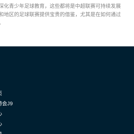
深化青少年足球教育，这些都将是中超联赛可持续发展
和地区的足球联赛提供宝贵的借鉴，尤其是在如何通过
。
页
会J9
心
心