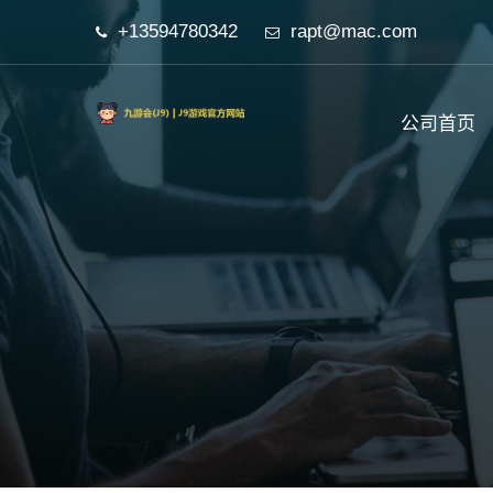
+13594780342
rapt@mac.com
公司首页