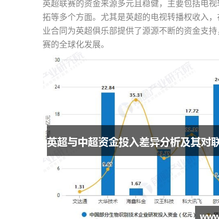
英超联赛的资金来源多元且稳健，主要包括电视
拓等多个方面。尤其是英超的电视转播权收入，
业合同为英超俱乐部提供了源源不断的资金支持
赛的全球化发展。