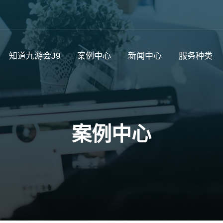
知道九游会J9
案例中心
新闻中心
服务种类
案例中心