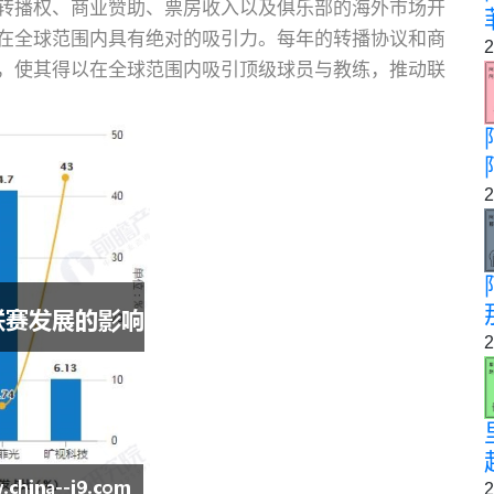
转播权、商业赞助、票房收入以及俱乐部的海外市场开
在全球范围内具有绝对的吸引力。每年的转播协议和商
2
，使其得以在全球范围内吸引顶级球员与教练，推动联
2
2
2