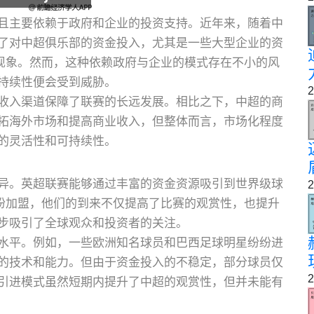
且主要依赖于政府和企业的投资支持。近年来，随着中
了对中超俱乐部的资金投入，尤其是一些大型企业的资
”现象。然而，这种依赖政府与企业的模式存在不小的风
持续性便会受到威胁。
2
收入渠道保障了联赛的长远发展。相比之下，中超的商
拓海外市场和提高商业收入，但整体而言，市场化程度
的灵活性和可持续性。
异。英超联赛能够通过丰富的资金资源吸引到世界级球
2
纷加盟，他们的到来不仅提高了比赛的观赏性，也提升
步吸引了全球观众和投资者的关注。
水平。例如，一些欧洲知名球员和巴西足球明星纷纷进
的技术和能力。但由于资金投入的不稳定，部分球员仅
2
引进模式虽然短期内提升了中超的观赏性，但并未能有