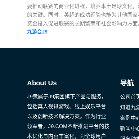
要推动联赛的商业化进程，培养本土足球文化，
的关键。同时，英超的成功经验也能为其他国家
资金投入促进联赛的长期繁荣和社会影响力方面
九游会J9
About Us
导航
J9隶属于J9集团旗下产品与服务，
公司首
包括真人视讯游戏、线上娱乐平台
知道九游
以及创新技术解决方案。作为行业
案例中
领军者，J9.COM不断推进平台的技
新闻中
术优化与内容丰富化，为全球用户