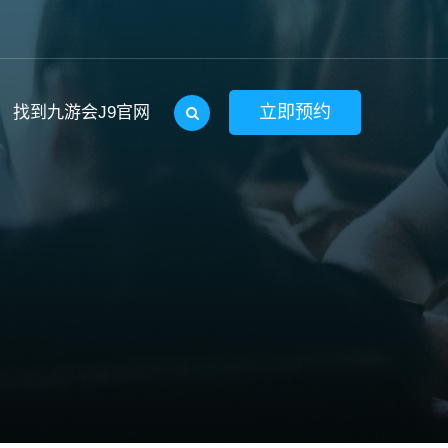
立即预约
找到九游会J9官网