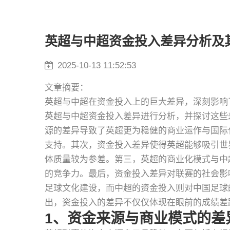
英超与中超资金投入差异分析及
2025-10-13 11:52:53
文章摘要：
英超与中超在资金投入上的巨大差异，深刻影响
英超与中超资金投入差异进行分析，并探讨这些
源的差异导致了英超更为稳健的商业运作与国际
支持。其次，资金投入差异使得英超能够吸引世
体质量较为参差。第三，英超的商业化模式与中
的竞争力。最后，资金投入差异对联赛的社会影
足球文化建设，而中超的资金投入则对中国足球
出，资金投入的差异不仅仅体现在眼前的成绩差
1、资金来源与商业模式的差