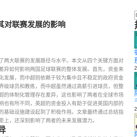
其对联赛发展的影响
了两大联赛的发展路径与水平。本文从四个关键方面对
2
差异如何影响两国足球联赛的整体发展。首先，资金来
化发展，而中超则依赖于较为集中且不稳定的政府资金
界级球员和教练，而中超虽然通过高薪引进球员，但整
超的体制化管理存在差异，这也影响了两者在全球市场
响也有所不同，英超的资金投入有助于促进英国内部的
2
的基础设施建设起到了积极作用。文章最终通过总结指
距上，还深刻影响了两者的未来发展潜力。
异