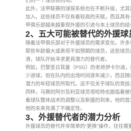
们的一个理想目的地。
此外，法甲联赛的球探系统也在不断升级，尤其
加入。这些球员不仅有着较高的天赋，而且具有
甲俱乐部越来越重视外援的引进与本土球员的结
2、五大可能被替代的外援球
随着法甲俱乐部对于外援球员的需求变化，许多
那些年龄偏大或表现不如预期的球员，这些球员
滑，球队开始寻求更具潜力的替代者。
例如，巴黎圣日耳曼（PSG）的老将伊卡尔迪，
少进球，但在队内的出场时间逐年减少，而且随
潜力的年轻球员所取代。这不仅关乎球队的竞技
同样，马赛的阿尔及利亚球员塔哈特也面临着被
着球队整体战术的调整以及新援的到来，他的首
他的未来充满了不确定性。
3、外援替代者的潜力分析
外援球员的替代并非简单的“更换”操作，往往