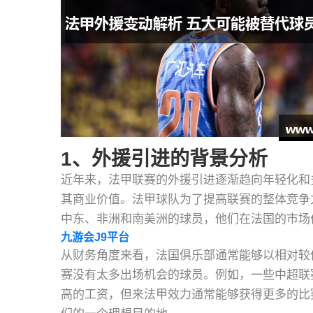
1、外援引进的背景分析
近年来，法甲联赛的外援引进逐渐趋向年轻化和
其商业价值。法甲球队为了提高联赛的整体竞争
中东、非洲和南美洲的球员，他们在法国的市场
九游会J9平台
从财务角度来看，法国俱乐部通常能够以相对较
赛没有太多出场机会的球员。例如，一些中超联
高的工资，但来法甲效力通常能够获得更多的比