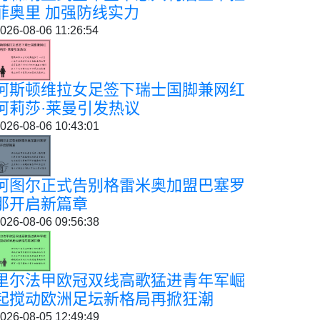
菲奥里 加强防线实力
026-08-06 11:26:54
阿斯顿维拉女足签下瑞士国脚兼网红
阿莉莎·莱曼引发热议
026-08-06 10:43:01
阿图尔正式告别格雷米奥加盟巴塞罗
那开启新篇章
026-08-06 09:56:38
里尔法甲欧冠双线高歌猛进青年军崛
起搅动欧洲足坛新格局再掀狂潮
026-08-05 12:49:49