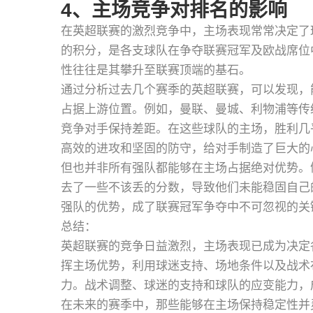
4、主场竞争对排名的影响
在英超联赛的激烈竞争中，主场表现常常决定了
的积分，是各支球队在争夺联赛冠军及欧战席位
性往往是其攀升至联赛顶端的基石。
通过分析过去几个赛季的英超联赛，可以发现，
占据上游位置。例如，曼联、曼城、利物浦等传
竞争对手保持差距。在这些球队的主场，胜利几
高效的进攻和坚固的防守，给对手制造了巨大的
但也并非所有强队都能够在主场占据绝对优势。
去了一些不该丢的分数，导致他们未能稳固自己
强队的优势，成了联赛冠军争夺中不可忽视的关
总结：
英超联赛的竞争日益激烈，主场表现已成为决定
挥主场优势，利用球迷支持、场地条件以及战术
力。战术调整、球迷的支持和球队的应变能力，
在未来的赛季中，那些能够在主场保持稳定性并