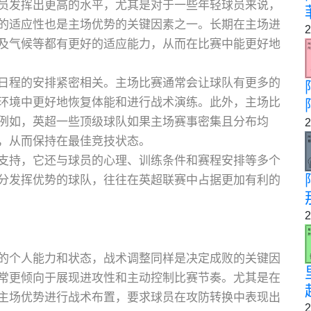
员发挥出更高的水平，尤其是对于一些年轻球员来说，
的适应性也是主场优势的关键因素之一。长期在主场进
2
及气候等都有更好的适应能力，从而在比赛中能更好地
日程的安排紧密相关。主场比赛通常会让球队有更多的
环境中更好地恢复体能和进行战术演练。此外，主场比
例如，英超一些顶级球队如果主场赛事密集且分布均
2
，从而保持在最佳竞技状态。
支持，它还与球员的心理、训练条件和赛程安排等多个
分发挥优势的球队，往往在英超联赛中占据更加有利的
2
的个人能力和状态，战术调整同样是决定成败的关键因
常更倾向于展现进攻性和主动控制比赛节奏。尤其是在
主场优势进行战术布置，要求球员在攻防转换中表现出
2