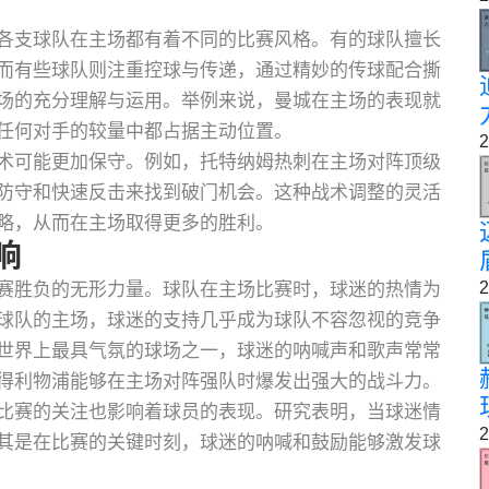
各支球队在主场都有着不同的比赛风格。有的球队擅长
而有些球队则注重控球与传递，通过精妙的传球配合撕
场的充分理解与运用。举例来说，曼城在主场的表现就
任何对手的较量中都占据主动位置。
2
术可能更加保守。例如，托特纳姆热刺在主场对阵顶级
防守和快速反击来找到破门机会。这种战术调整的灵活
略，从而在主场取得更多的胜利。
响
2
赛胜负的无形力量。球队在主场比赛时，球迷的热情为
球队的主场，球迷的支持几乎成为球队不容忽视的竞争
世界上最具气氛的球场之一，球迷的呐喊声和歌声常常
得利物浦能够在主场对阵强队时爆发出强大的战斗力。
比赛的关注也影响着球员的表现。研究表明，当球迷情
2
其是在比赛的关键时刻，球迷的呐喊和鼓励能够激发球