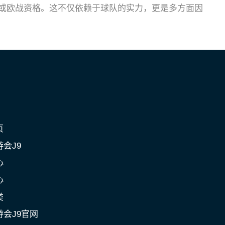
或欧战资格。这不仅依赖于球队的实力，更是多方面因
页
会J9
心
心
类
会J9官网