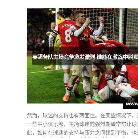
然而，球迷的支持也有两面性。在某些情况下，
一些中小俱乐部，主场球迷的强烈期望常常让球
此，如何在球迷的支持与压力之间找到平衡，也