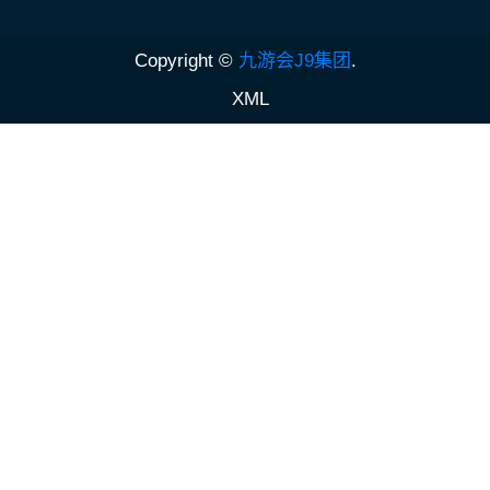
Copyright ©
九游会J9集团
.
XML