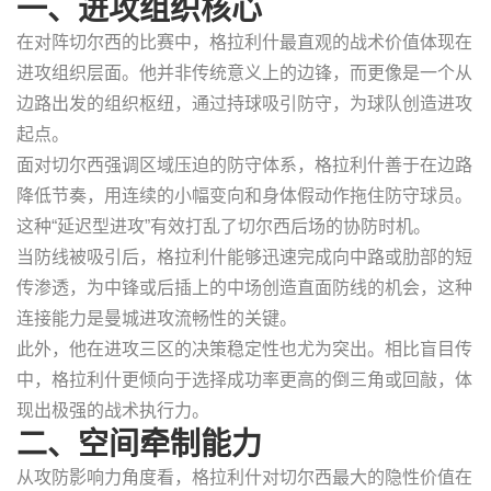
一、进攻组织核心
在对阵切尔西的比赛中，格拉利什最直观的战术价值体现在
进攻组织层面。他并非传统意义上的边锋，而更像是一个从
边路出发的组织枢纽，通过持球吸引防守，为球队创造进攻
起点。
面对切尔西强调区域压迫的防守体系，格拉利什善于在边路
降低节奏，用连续的小幅变向和身体假动作拖住防守球员。
这种“延迟型进攻”有效打乱了切尔西后场的协防时机。
当防线被吸引后，格拉利什能够迅速完成向中路或肋部的短
传渗透，为中锋或后插上的中场创造直面防线的机会，这种
连接能力是曼城进攻流畅性的关键。
此外，他在进攻三区的决策稳定性也尤为突出。相比盲目传
中，格拉利什更倾向于选择成功率更高的倒三角或回敲，体
现出极强的战术执行力。
二、空间牵制能力
从攻防影响力角度看，格拉利什对切尔西最大的隐性价值在