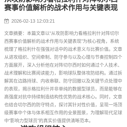
赛事价值解析的战术作用与关键表现
2026-02-13 12:03:21
文章摘要：本篇文章以“从攻防影响力看格拉利什对阵切尔
西赛事价值解析的战术作用与关键表现”为核心视角，系统
梳理了格拉利什在强强对话中的战术意义与比赛价值。文章
从进攻组织、空间牵制、防守参与以及心理与节奏控制四个
方面展开，深入分析他在对阵切尔西时如何通过个人技术、
战术理解和比赛阅读能力，影响球队整体攻防结构。通过拆
解其在边路持球、内收串联、防守回撤以及关键节点处理中
的表现，揭示格拉利什并非单纯的数据型球员，而是能够在
高强度对抗中持续制造结构性优势的战术核心。同时，文章
也结合切尔西的防守特点，探讨其针对性价值，呈现一场顶
级赛事中个体与体系相互作用的全景图景，为理解现代足球
中“影响力型球员”的真实价值提供清晰范本。