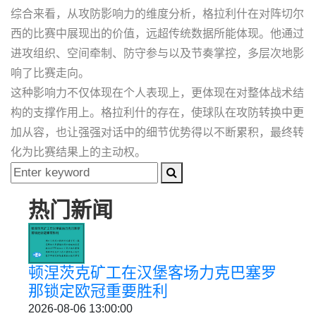
综合来看，从攻防影响力的维度分析，格拉利什在对阵切尔
西的比赛中展现出的价值，远超传统数据所能体现。他通过
进攻组织、空间牵制、防守参与以及节奏掌控，多层次地影
响了比赛走向。
这种影响力不仅体现在个人表现上，更体现在对整体战术结
构的支撑作用上。格拉利什的存在，使球队在攻防转换中更
加从容，也让强强对话中的细节优势得以不断累积，最终转
化为比赛结果上的主动权。
热门新闻
顿涅茨克矿工在汉堡客场力克巴塞罗
那锁定欧冠重要胜利
2026-08-06 13:00:00