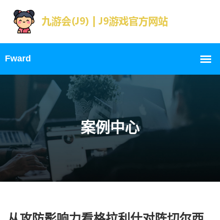
案例中心
从攻防影响力看格拉利什对阵切尔西