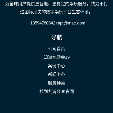
为全球用户提供更智能、更稳定的娱乐服务，致力于打
造国际顶尖的数字娱乐平台生态体系。
+13594780342
rapt@mac.com
导航
公司首页
知道九游会J9
案例中心
新闻中心
服务种类
找到九游会J9官网