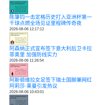
陈肇钧一击定格历史打入亚洲杯第一
千球点燃全场见证里程碑传奇夜
2026-08-06 12:17:12
阿森纳正式宣布签下意大利后卫卡拉
菲奥里 加强防线实力
2026-08-06 11:26:54
阿斯顿维拉女足签下瑞士国脚兼网红
阿莉莎·莱曼引发热议
2026-08-06 10:43:01