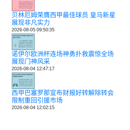
贝林厄姆荣膺西甲最佳球员 皇马新星
展现非凡实力
2026-08-05 09:50:35
诺伊尔欧洲杯连场神勇扑救震惊全场
展现门神风采
2026-08-04 12:47:17
西甲巴塞罗那宣布财报好转解除转会
限制重回引援市场
2026-08-04 12:02:15