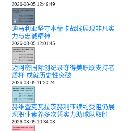
2026-08-05 12:49:49
迪马利亚坚守本菲卡战线展现非凡实
力与忠诚精神
2026-08-05 12:01:45
迈阿密国际创纪录夺得美职联支持者
盾杯 成就历史性突破
2026-08-05 11:20:24
赫维查克瓦拉茨赫利亚续约受阻仍展
现职业素养多次凭实力助球队取胜
2026-08-05 10:34:08