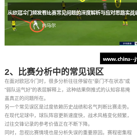
2、比赛分析中的常见误区
在面对欧冠冷门时，很多分析往往停留在“豪门不在状态”或
“弱队运气好”的表层解释上，这种结果倒推式的认知容易掩
盖真正的问题所在。
另一个常见误区是过度依赖历史战绩和名气判断比赛走势。
在现代足球中，球队阵容更新速度快，战术风格变化频繁，
过往交锋记录的参考价值正在不断下降。
同时，忽视比赛情境也是分析失误的重要原因。赛程密集程