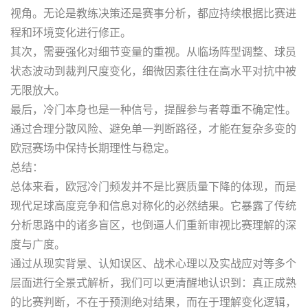
视角。无论是教练决策还是赛事分析，都应持续根据比赛进
程和环境变化进行修正。
其次，需要强化对细节变量的重视。从临场阵型调整、球员
状态波动到裁判尺度变化，细微因素往往在高水平对抗中被
无限放大。
最后，冷门本身也是一种信号，提醒参与者尊重不确定性。
通过合理分散风险、避免单一判断路径，才能在复杂多变的
欧冠赛场中保持长期理性与稳定。
总结：
总体来看，欧冠冷门频发并不是比赛质量下降的体现，而是
现代足球高度竞争和信息对称化的必然结果。它暴露了传统
分析思路中的诸多盲区，也倒逼人们重新审视比赛理解的深
度与广度。
通过从现实背景、认知误区、战术心理以及实战应对等多个
层面进行全景式解析，我们可以更清醒地认识到：真正成熟
的比赛判断，不在于预测绝对结果，而在于理解变化逻辑，