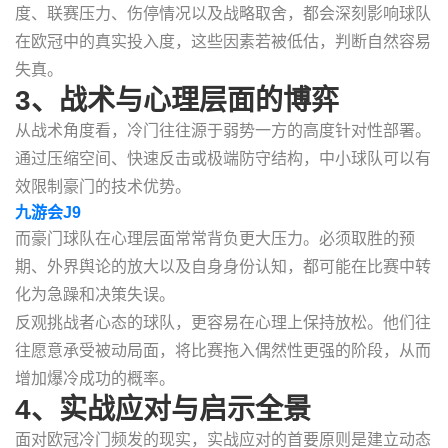
度、联赛压力、伤停情况以及战略取舍，都会深刻影响球队
在欧冠中的真实投入度，这些因素若被低估，判断自然容易
失真。
3、战术与心理层面的博弈
从战术角度看，冷门往往源于弱势一方的高度针对性部署。
通过压缩空间、快速反击或极端防守结构，中小球队可以有
效限制豪门的技术优势。
九游会J9
而豪门球队在心理层面常常背负更大压力。必须取胜的预
期、外界舆论的放大以及自身身份认知，都可能在比赛中转
化为急躁和决策失误。
反观挑战者心态的球队，更容易在心理上保持放松。他们往
往愿意承受被动局面，将比赛拖入偶然性更强的阶段，从而
增加爆冷成功的概率。
4、实战应对与启示全景
面对欧冠冷门频发的现实，实战应对的首要原则是建立动态