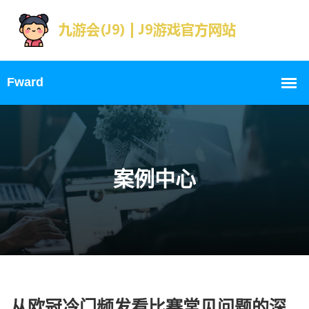
案例中心
从欧冠冷门频发看比赛常见问题的深