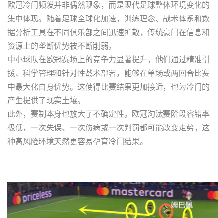
欧冠冷门频发并非偶然现象，而是现代足球整体环境变化的
集中体现。随着足球全球化加速，训练理念、战术体系和数
据分析工具在不同俱乐部之间迅速扩散，传统豪门在信息和
资源上的垄断优势被不断削弱。
中小球队在欧冠赛场上的竞争力显著提升，他们通过精准引
援、科学管理和针对性战术部署，能够在单场或两回合比赛
中最大化自身优势。这使得比赛结果更加接近，也为冷门的
产生提供了现实土壤。
此外，赛制本身也放大了不确定性。欧冠淘汰赛阶段容错率
极低，一次失误、一次伤病或一次判罚都可能改变走势，这
种高风险环境天然更容易孕育冷门结果。