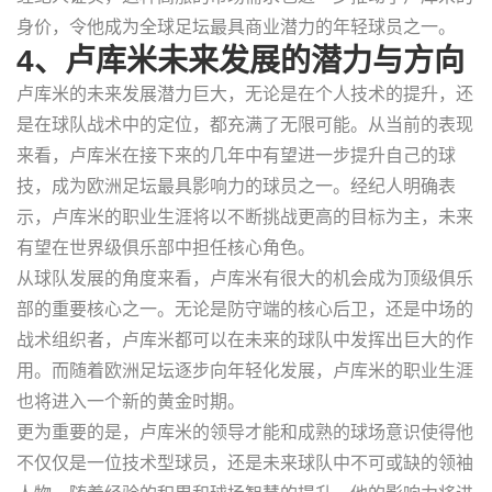
身价，令他成为全球足坛最具商业潜力的年轻球员之一。
4、卢库米未来发展的潜力与方向
卢库米的未来发展潜力巨大，无论是在个人技术的提升，还
是在球队战术中的定位，都充满了无限可能。从当前的表现
来看，卢库米在接下来的几年中有望进一步提升自己的球
技，成为欧洲足坛最具影响力的球员之一。经纪人明确表
示，卢库米的职业生涯将以不断挑战更高的目标为主，未来
有望在世界级俱乐部中担任核心角色。
从球队发展的角度来看，卢库米有很大的机会成为顶级俱乐
部的重要核心之一。无论是防守端的核心后卫，还是中场的
战术组织者，卢库米都可以在未来的球队中发挥出巨大的作
用。而随着欧洲足坛逐步向年轻化发展，卢库米的职业生涯
也将进入一个新的黄金时期。
更为重要的是，卢库米的领导才能和成熟的球场意识使得他
不仅仅是一位技术型球员，还是未来球队中不可或缺的领袖