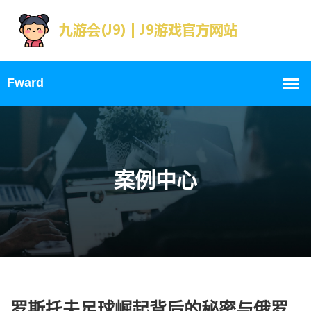
案例中心
罗斯托夫足球崛起背后的秘密与俄罗