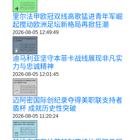
里尔法甲欧冠双线高歌猛进青年军崛
起搅动欧洲足坛新格局再掀狂潮
2026-08-05 12:49:49
迪马利亚坚守本菲卡战线展现非凡实
力与忠诚精神
2026-08-05 12:01:45
迈阿密国际创纪录夺得美职联支持者
盾杯 成就历史性突破
2026-08-05 11:20:24