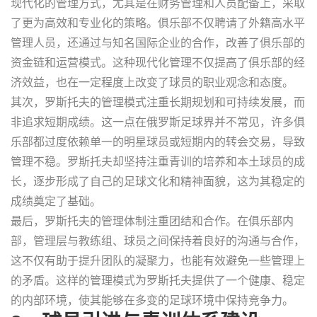
现代化的管理方式，尤其是在财务管理和人员配备上，采取
了更为高效和专业化的策略。俱乐部不仅聘请了外籍高水平
管理人员，还通过与知名国际企业的合作，改善了俱乐部的
资金链和运营模式。这种现代化管理不仅提高了俱乐部的经
济效益，也在一定程度上改变了球员的职业观念和态度。
其次，罗斯托夫的管理模式注重长期规划和可持续发展，而
非追求短期成绩。这一点在俄罗斯足球界并不常见，许多俱
乐部都过度依赖单一的明星球员或短期内的转会交易，导致
管理不稳。罗斯托夫却坚持注重青训的培养和本土球员的成
长，逐步形成了自己的足球文化和精神面貌，这为其稳定的
成绩奠定了基础。
最后，罗斯托夫的管理体制注重团结和合作。在俱乐部内
部，管理层与教练组、球员之间保持着良好的沟通与合作，
这不仅有助于提升团队的凝聚力，也能有效避免一些管理上
的矛盾。这样的管理模式为罗斯托夫提供了一个健康、稳定
的内部环境，使其能够在多变的足球环境中保持竞争力。