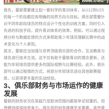
首先，曼联需要建立起一套科学的青训体系，从U12到U23
的每一个阶段都应有明确的培养方向与目标。俱乐部需要针
对不同年龄段球员的特点设计个性化的训练方案，同时引入
先进的科技手段，提升青训体系的效率。例如，可以通过视
频分析与数据反馈的方式来帮助青少年球员理解比赛中的战
术变化与个人表现。
其次，曼联应当加强与世界顶级俱乐部的合作，互派教练与
球员进行技术交流。这不仅有助于曼联青训的理念更新，还
能为年轻球员提供更多的国际视野与比赛经验。此外，俱乐
部可以通过租借的方式，将部分年轻球员送往其他联赛锻
炼，以获得更丰富的实战经验。
3、俱乐部财务与市场运作的健康
发展
曼联的财务状况在英超乃至欧洲范围内都是举足轻重的，但
想要持续保持竞争力，俱乐部的财务健康至关重要。虽然曼