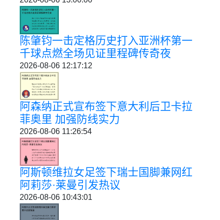
陈肇钧一击定格历史打入亚洲杯第一
千球点燃全场见证里程碑传奇夜
2026-08-06 12:17:12
阿森纳正式宣布签下意大利后卫卡拉
菲奥里 加强防线实力
2026-08-06 11:26:54
阿斯顿维拉女足签下瑞士国脚兼网红
阿莉莎·莱曼引发热议
2026-08-06 10:43:01