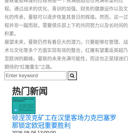
曼联重塑辉煌的过程将是一个充满挑战但也充满希望的过
程。通过战术的优化、青训的加强、财务的健康运作以及文
化的传承，曼联可以逐步恢复其昔日的辉煌。然而，这一过
程并非一蹴而就，需要俱乐部上下的共同努力以及长时间的
积累。
展望未来，曼联仍然有着巨大的潜力。只要能够在管理、战
术与文化等多个方面实现有效的整合，红魔有望重返英超乃
至欧洲的巅峰。曼联的未来充满可能性，而这也正是球迷们
期待的“红魔重生”之路。
热门新闻
顿涅茨克矿工在汉堡客场力克巴塞罗
那锁定欧冠重要胜利
2026-08-06 13:00:00