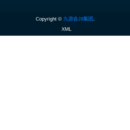
Copyright ©
九游会J9集团
.
XML