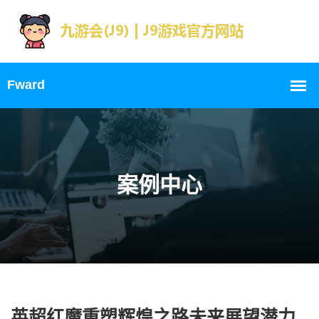
案例中心
英超红魔重塑辉煌之路未来展望潜力