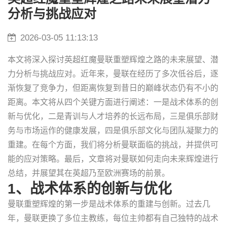
分析与挑战应对
2026-03-05 11:13:13
本文将深入探讨英超红魔曼联重塑辉煌之路的未来展望、潜
力分析与挑战应对。近年来，曼联在经历了多次低谷后，逐
渐恢复了竞争力，但距离恢复到昔日的巅峰状态仍有不小的
距离。本文将从四个关键方面进行阐述：一是战术体系的创
新与优化，二是青训与人才培养的长远布局，三是俱乐部财
务与市场运作的健康发展，四是俱乐部文化与团队凝聚力的
重建。在每个方面，我们将分析曼联面临的挑战，并提供可
能的应对策略。最后，文章将对曼联如何走向未来辉煌进行
总结，并展望其在英超乃至欧洲赛场的前景。
1、战术体系的创新与优化
曼联重塑辉煌的第一步是战术体系的重建与创新。过去几
年，曼联更换了多位主教练，每位主帅都有自己独特的战术