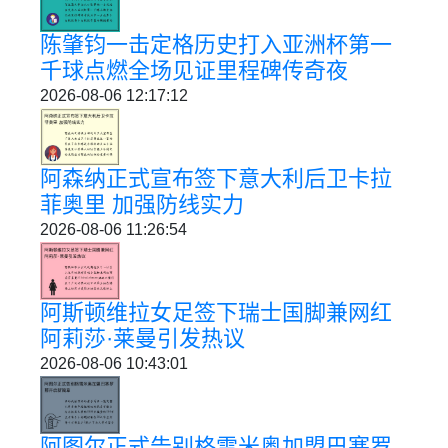
陈肇钧一击定格历史打入亚洲杯第一
千球点燃全场见证里程碑传奇夜
2026-08-06 12:17:12
阿森纳正式宣布签下意大利后卫卡拉
菲奥里 加强防线实力
2026-08-06 11:26:54
阿斯顿维拉女足签下瑞士国脚兼网红
阿莉莎·莱曼引发热议
2026-08-06 10:43:01
阿图尔正式告别格雷米奥加盟巴塞罗