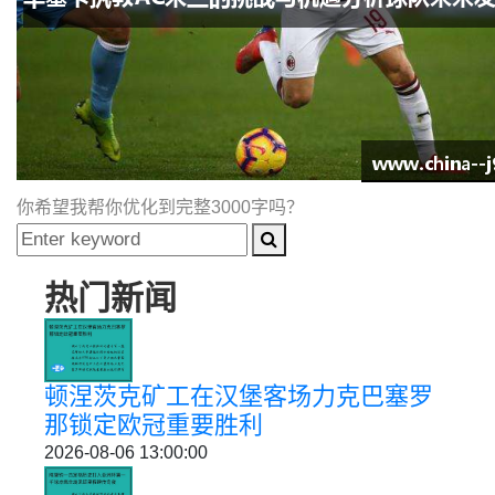
你希望我帮你优化到完整3000字吗？
热门新闻
顿涅茨克矿工在汉堡客场力克巴塞罗
那锁定欧冠重要胜利
2026-08-06 13:00:00