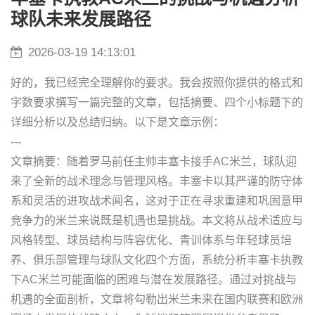
球队未来发展路径
2026-03-19 14:13:01
好的，我已经完全理解你的要求。我会按照你提供的格式和
字数要求撰写一篇完整的文章，包括摘要、四个小标题下的
详细分析以及总结归纳。以下是文章示例：
---
文章摘要：随着罗马前任主帅丰塞卡接手AC米兰，球队迎
来了全新的战术理念与管理风格。丰塞卡以其严谨的防守体
系和灵活的进攻战术闻名，这对于正在寻求重建和巩固意甲
竞争力的米兰来说既是机遇也是挑战。本文将从战术适应与
风格转型、球员结构与阵容优化、青训体系与年轻球员培
养、俱乐部管理与球队文化四个方面，系统分析丰塞卡执教
下AC米兰可能面临的困难与潜在发展路径。通过对挑战与
机遇的全面剖析，文章将勾勒出米兰未来在国内联赛和欧洲