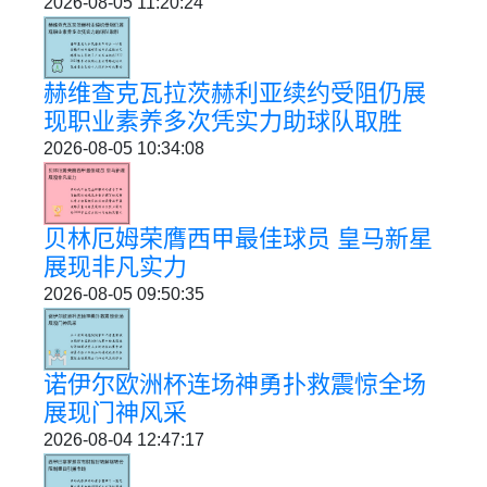
2026-08-05 11:20:24
赫维查克瓦拉茨赫利亚续约受阻仍展
现职业素养多次凭实力助球队取胜
2026-08-05 10:34:08
贝林厄姆荣膺西甲最佳球员 皇马新星
展现非凡实力
2026-08-05 09:50:35
诺伊尔欧洲杯连场神勇扑救震惊全场
展现门神风采
2026-08-04 12:47:17