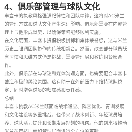
4、俱乐部管理与球队文化
丰塞卡的执教风格强调纪律性和团队精神，这将对AC米兰
的管理方式和球队文化产生深远影响。俱乐部需要在内部管
理上与他形成默契，以确保策略能够顺利实施。
在文化层面，丰塞卡提倡积极拼搏和集体荣誉感，这与米兰
历史上强调团队协作的传统相契合。然而，改变部分球员既
有习惯和思维方式仍是挑战，需要管理层和教练组紧密合
作。
此外，俱乐部在与球迷和媒体沟通方面，也需要配合丰塞卡
营造积极的舆论氛围。这有助于在外部压力下维持球队稳
定，同时增强球员的归属感和责任感。
总结：
丰塞卡执教AC米兰既面临战术适应、阵容优化、青训发展
和文化建设等多重挑战，也带来了战术创新、年轻球员培
养、球队活力提升和长期发展规划的机遇。他的到来将推动
米兰在竞技层面和管理层面进行全方位的革新。