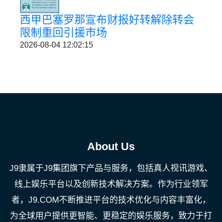
西甲巴塞罗那宣布财报好转解除转会
限制重回引援市场
2026-08-04 12:02:15
About Us
J9隶属于J9集团旗下产品与服务，包括真人视讯游戏、
线上娱乐平台以及创新技术解决方案。作为行业领军
者，J9.COM不断推进平台的技术优化与内容丰富化，
为全球用户提供更智能、更稳定的娱乐服务，致力于打