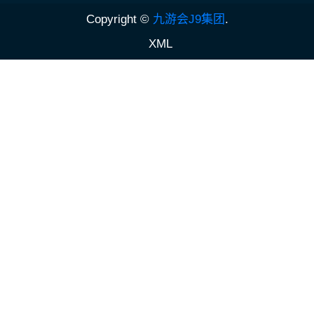
Copyright ©
九游会J9集团
.
XML