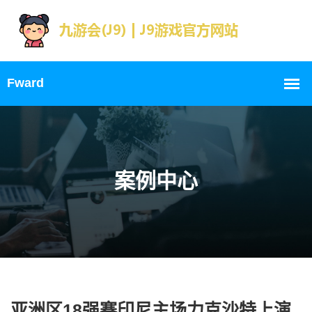
案例中心
亚洲区18强赛印尼主场力克沙特上演