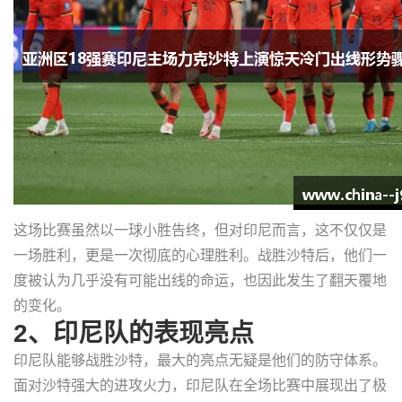
这场比赛虽然以一球小胜告终，但对印尼而言，这不仅仅是
一场胜利，更是一次彻底的心理胜利。战胜沙特后，他们一
度被认为几乎没有可能出线的命运，也因此发生了翻天覆地
的变化。
2、印尼队的表现亮点
印尼队能够战胜沙特，最大的亮点无疑是他们的防守体系。
面对沙特强大的进攻火力，印尼队在全场比赛中展现出了极