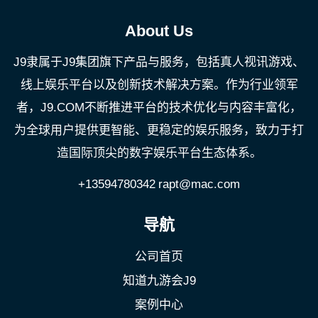
About Us
J9隶属于J9集团旗下产品与服务，包括真人视讯游戏、
线上娱乐平台以及创新技术解决方案。作为行业领军
者，J9.COM不断推进平台的技术优化与内容丰富化，
为全球用户提供更智能、更稳定的娱乐服务，致力于打
造国际顶尖的数字娱乐平台生态体系。
+13594780342
rapt@mac.com
导航
公司首页
知道九游会J9
案例中心