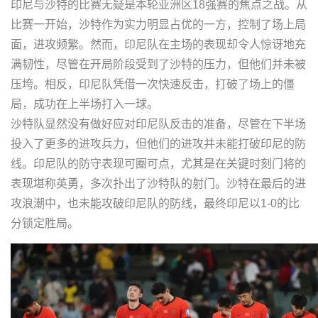
印尼与沙特的比赛无疑是本轮亚洲区18强赛的焦点之战。从
比赛一开始，沙特作为实力明显占优的一方，控制了场上局
面，进攻频繁。然而，印尼队在主场的表现却令人惊讶地充
满韧性，尽管在开局阶段受到了沙特的压力，但他们并未被
压垮。相反，印尼队凭借一次快速反击，打破了场上的僵
局，成功在上半场打入一球。
沙特队显然没有做好应对印尼队反击的准备，尽管在下半场
投入了更多的进攻兵力，但他们的进攻并未能打破印尼的防
线。印尼队的防守表现可圈可点，尤其是在关键时刻门将的
表现堪称英勇，多次扑出了沙特队的射门。沙特在最后的进
攻浪潮中，也未能攻破印尼队的防线，最终印尼以1-0的比
分锁定胜局。