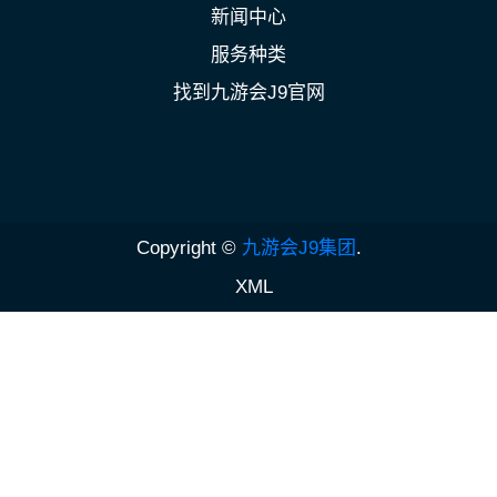
新闻中心
服务种类
找到九游会J9官网
Copyright ©
九游会J9集团
.
XML