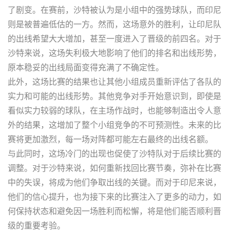
了剧变。在赛前，沙特被认为是小组中的强势球队，而印尼
则是被普遍低估的一方。然而，这场意外的胜利，让印尼队
的出线希望大大增加，甚至一度进入了晋级的前四名。对于
沙特来说，这场失利极大地影响了他们的排名和出线形势，
原本稳妥的出线局面变得充满了不确定性。
此外，这场比赛的结果也让其他小组成员重新评估了各队的
实力和可能的出线形势。其他竞争对手开始意识到，即使是
看似实力较弱的球队，在主场作战时，也能够制造出令人意
外的结果，这增加了整个小组竞争的不可预测性。未来的比
赛将更加激烈，每一场对阵都可能左右最终的出线名额。
与此同时，这场冷门的出现也促使了沙特队对于后续比赛的
调整。对于沙特来说，如何重新找回比赛节奏，弥补在比赛
中的失误，将成为他们争取出线的关键。而对于印尼来说，
他们的信心提升，也为接下来的比赛注入了更多的动力，如
何保持状态和避免因一场胜利而松懈，将是他们能否顺利晋
级的重要考验。