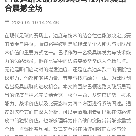
合震撼全场
2026-05-10 14:24:48
在现代足球的赛场上，速度与技术的结合往往能够决定比赛
的节奏与胜负，而边路突破则是展现球员个人能力与团队战
术价值的重要方式之一。巴顿作为一名极具爆发力与技术能
力的边路球员，他在比赛中的边路突破常常成为全场焦点。
无论是瞬间启动时的爆发速度，还是在高速奔跑中的细腻控
球能力，他都能够将力量、节奏与技巧融为一体，为球队创
造出极具威胁的进攻机会。本文将围绕巴顿边路突破所展现
出的速度与技术完美结合这一核心主题，从速度优势、技术
能力、战术价值以及比赛影响力四个方面进行系统阐述。通
过对这些方面的深入分析，可以更清晰地看到巴顿在边路进
攻中的独特价值，也能够理解为什么他的突破常常能够震撼
全场、点燃比赛氛围。整篇文章旨在通过细致的观察与分