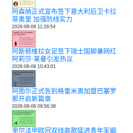
阿森纳正式宣布签下意大利后卫卡拉
菲奥里 加强防线实力
2026-08-06 11:26:54
阿斯顿维拉女足签下瑞士国脚兼网红
阿莉莎·莱曼引发热议
2026-08-06 10:43:01
阿图尔正式告别格雷米奥加盟巴塞罗
那开启新篇章
2026-08-06 09:56:38
里尔法甲欧冠双线高歌猛进青年军崛