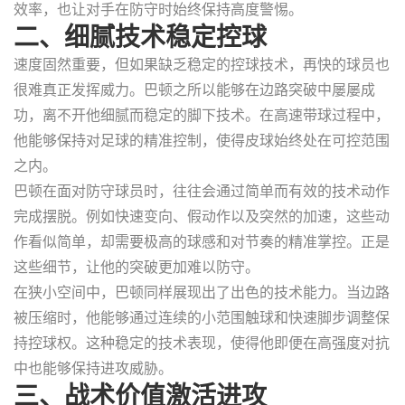
效率，也让对手在防守时始终保持高度警惕。
二、细腻技术稳定控球
速度固然重要，但如果缺乏稳定的控球技术，再快的球员也
很难真正发挥威力。巴顿之所以能够在边路突破中屡屡成
功，离不开他细腻而稳定的脚下技术。在高速带球过程中，
他能够保持对足球的精准控制，使得皮球始终处在可控范围
之内。
巴顿在面对防守球员时，往往会通过简单而有效的技术动作
完成摆脱。例如快速变向、假动作以及突然的加速，这些动
作看似简单，却需要极高的球感和对节奏的精准掌控。正是
这些细节，让他的突破更加难以防守。
在狭小空间中，巴顿同样展现出了出色的技术能力。当边路
被压缩时，他能够通过连续的小范围触球和快速脚步调整保
持控球权。这种稳定的技术表现，使得他即便在高强度对抗
中也能够保持进攻威胁。
三、战术价值激活进攻