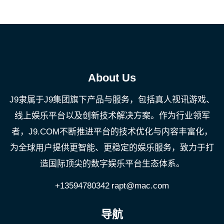
About Us
J9隶属于J9集团旗下产品与服务，包括真人视讯游戏、
线上娱乐平台以及创新技术解决方案。作为行业领军
者，J9.COM不断推进平台的技术优化与内容丰富化，
为全球用户提供更智能、更稳定的娱乐服务，致力于打
造国际顶尖的数字娱乐平台生态体系。
+13594780342
rapt@mac.com
导航