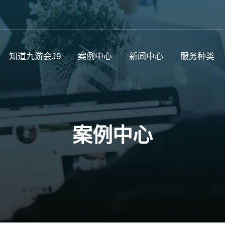
知道九游会J9
案例中心
新闻中心
服务种类
案例中心