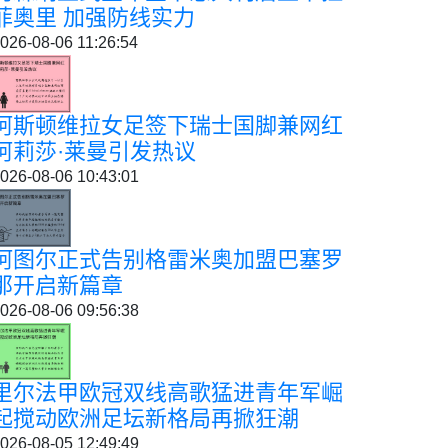
菲奥里 加强防线实力
026-08-06 11:26:54
阿斯顿维拉女足签下瑞士国脚兼网红
阿莉莎·莱曼引发热议
026-08-06 10:43:01
阿图尔正式告别格雷米奥加盟巴塞罗
那开启新篇章
026-08-06 09:56:38
里尔法甲欧冠双线高歌猛进青年军崛
起搅动欧洲足坛新格局再掀狂潮
026-08-05 12:49:49