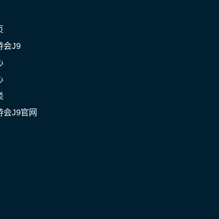
页
会J9
心
心
类
会J9官网