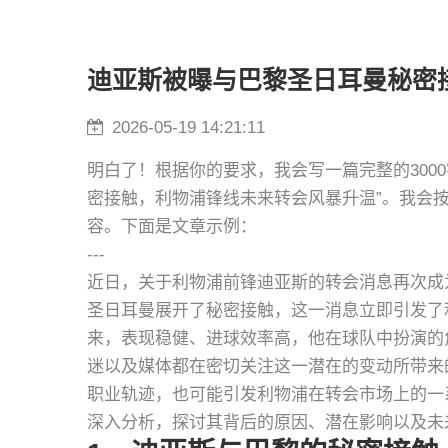
迪亚斯被曝与巴黎圣日耳曼秘密
2026-05-19 14:21:11
明白了！根据你的要求，我会写一篇完整的300
密接触，利物浦锋线未来转会风暴升温”。我会
容。下面是文章示例：
---
近日，关于利物浦前锋迪亚斯的转会消息再次成
圣日耳曼展开了秘密接触，这一消息立即引发了
来，表现稳健、进球效率高，他在球队中扮演的
迷以及媒体都在密切关注这一潜在的变动所带来
职业轨迹，也可能引发利物浦在转会市场上的一
深入分析，探讨其背后的原因、潜在影响以及未