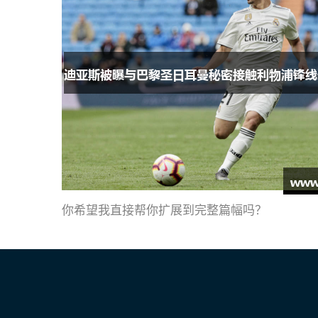
你希望我直接帮你扩展到完整篇幅吗？