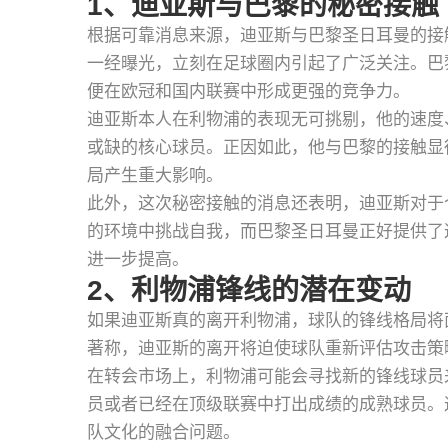
1、迪亚斯与巴黎的秘密接触
根据可靠消息来源，迪亚斯与巴黎圣日耳曼的接
一经曝光，立刻在足球圈内引起了广泛关注。巴
便在欧冠和国内联赛中形成更强的竞争力。
迪亚斯本人在利物浦的表现无可挑剔，他的速度
或缺的核心球员。正因如此，他与巴黎的接触显
局产生重大影响。
此外，这次秘密接触的消息还表明，迪亚斯对于
的环境中挑战自我，而巴黎圣日耳曼正好提供了
进一步提高。
2、利物浦锋线的潜在变动
如果迪亚斯真的离开利物浦，球队的锋线格局将
著称，迪亚斯的离开将迫使球队重新评估攻击策
在转会市场上，利物浦可能会寻找新的锋线球员
员或者已经在顶级联赛中打出成绩的成熟球员。
队文化的融合问题。