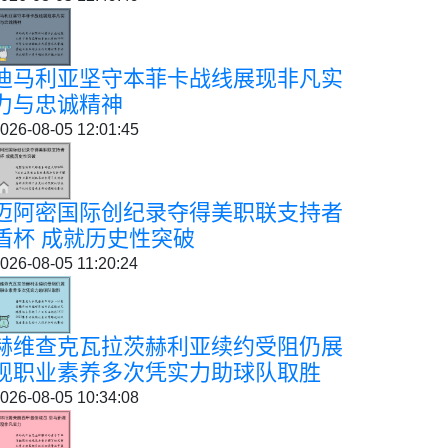
迪马利亚坚守本菲卡战线展现非凡实
力与忠诚精神
026-08-05 12:01:45
迈阿密国际创纪录夺得美职联支持者
盾杯 成就历史性突破
026-08-05 11:20:24
赫维查克瓦拉茨赫利亚续约受阻仍展
现职业素养多次凭实力助球队取胜
026-08-05 10:34:08