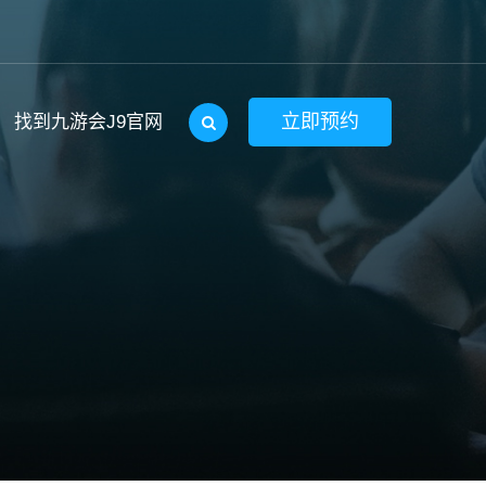
立即预约
找到九游会J9官网