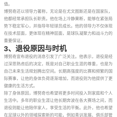
值。
博努奇还以领导力著称，无论是在尤文图斯还是在国家队，
他都经常承担队长职责。他在场上冷静果断，能够在紧张局
势下稳定军心，并指导年轻球员成长。他的领导力不仅体现
在技术层面，更体现在精神层面，是球队凝聚力和战斗力的
重要保证。
3、退役原因与时机
博努奇宣布退役的消息引发了广泛关注。他表示，退役是经
过深思熟虑后的决定，既是对自己职业生涯的尊重，也是为
自己未来生活规划腾出空间。长期高强度的比赛和频繁的国
际赛事，让他的身体负荷逐渐增加，而退役则为他提供了更
健康的生活方式。
除了身体原因，博努奇也希望将更多时间投入到家庭和个人
生活中。多年的职业生涯让他长期奔波在各大赛场之间，而
退役则能让他陪伴家人，享受生活的平衡。此外，他也希望
在足球以外的领域探索新的可能，例如青训发展、俱乐部管