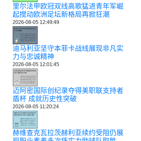
里尔法甲欧冠双线高歌猛进青年军崛
起搅动欧洲足坛新格局再掀狂潮
2026-08-05 12:49:49
迪马利亚坚守本菲卡战线展现非凡实
力与忠诚精神
2026-08-05 12:01:45
迈阿密国际创纪录夺得美职联支持者
盾杯 成就历史性突破
2026-08-05 11:20:24
赫维查克瓦拉茨赫利亚续约受阻仍展
现职业素养多次凭实力助球队取胜