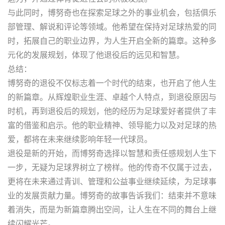
与此同时，博努奇也在探索足球之外的事业机会，包括俱乐
部管理、解说和评论等领域。他希望在保持对足球热爱的同
时，拓展自己的职业边界，为人生开启全新的篇章。这种多
元化的发展规划，体现了他退役后的远见和智慧。
总结：
博努奇的退役不仅标志着一个时代的结束，也开启了他人生
的新篇章。从辉煌职业生涯、卓越个人特点，到退役原因与
时机，再到退役后的规划，他的经历为足球爱好者提供了丰
富的借鉴和启示。他的职业精神、领导能力以及对足球的热
爱，都将在未来继续影响年轻一代球员。
退役是新的开始，而博努奇选择以智慧和责任感规划人生下
一步，无疑为足球界树立了榜样。他的传奇不仅属于过去，
更将在未来通过青训、管理和公益事业继续延续，为足球事
业的发展贡献力量。博努奇的故事告诉我们：结束并不意味
着消失，而是为新篇章腾出空间，让人生在不同的舞台上继
续闪耀光芒。