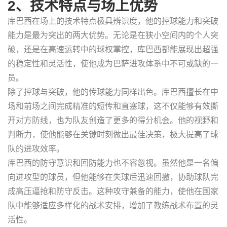
2、技术特点与场上优势
库巴西在场上的技术特点极具辨识度，他的控球能力和突破
能力是最为突出的两大优势。无论是在狭小空间内的个人突
破，还是在高速运转中的球权掌控，库巴西都能展现出超强
的稳定性和灵活性，使他成为巴萨进攻体系中不可或缺的一
员。
除了控球与突破，他的传球能力同样出色。库巴西擅长在中
场和前场之间完成精准的短传和直塞球，这不仅能够有效撕
开对方防线，也为队友创造了更多的得分机会。他的视野和
判断力，使他能够在关键时刻做出最佳决策，极大提高了球
队的进攻效率。
库巴西的防守意识和回防能力也不容忽视。虽然他是一名偏
向进攻型的球员，但他能够在失球后迅速回撤，协助球队完
成高压逼抢和防守反击。这种攻守兼备的能力，使他在国家
队中能够适应多样化的战术安排，增加了教练战术布置的灵
活性。