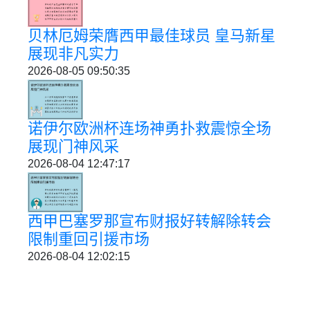
贝林厄姆荣膺西甲最佳球员 皇马新星
展现非凡实力
2026-08-05 09:50:35
诺伊尔欧洲杯连场神勇扑救震惊全场
展现门神风采
2026-08-04 12:47:17
西甲巴塞罗那宣布财报好转解除转会
限制重回引援市场
2026-08-04 12:02:15