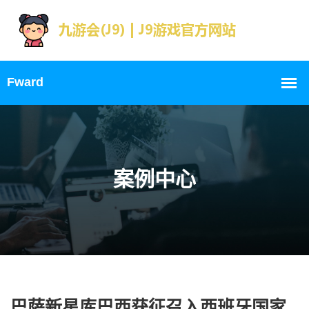
案例中心
巴萨新星库巴西获征召入西班牙国家