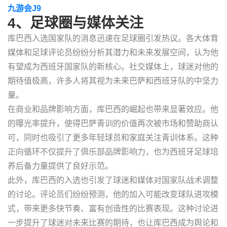
九游会J9
4、足球圈与媒体关注
库巴西入选国家队的消息迅速在足球圈引发热议。各大体育
媒体和足球评论员纷纷分析其潜力和未来发展空间，认为他
有望成为西班牙国家队的新核心。社交媒体上，球迷对他的
期待值极高，许多人将其视为未来巴萨和西班牙队的中坚力
量。
在商业和品牌影响方面，库巴西的崛起也带来显著效应。他
的曝光率提升，使得巴萨青训的价值再次被市场和赞助商认
可，同时也吸引了更多年轻球员和家庭关注青训体系。这种
正向循环不仅提升了俱乐部品牌影响力，也为西班牙足球培
养后备力量提供了良好示范。
此外，库巴西的入选也引发了球迷和媒体对国家队战术调整
的讨论。评论员们纷纷预测，他的加入可能改变球队进攻模
式，带来更多快节奏、富有创造性的比赛表现。这种讨论进
一步提升了球迷对未来比赛的期待，也让库巴西成为舆论和