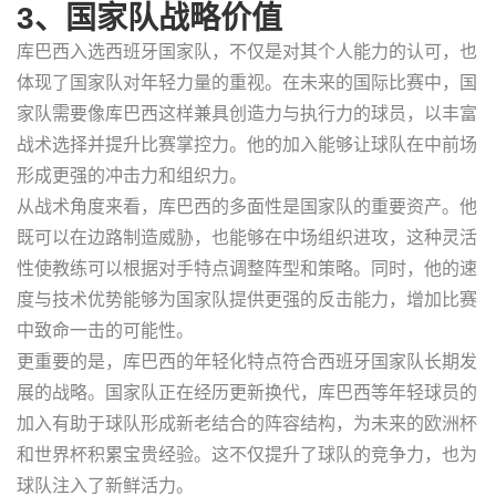
3、国家队战略价值
库巴西入选西班牙国家队，不仅是对其个人能力的认可，也
体现了国家队对年轻力量的重视。在未来的国际比赛中，国
家队需要像库巴西这样兼具创造力与执行力的球员，以丰富
战术选择并提升比赛掌控力。他的加入能够让球队在中前场
形成更强的冲击力和组织力。
从战术角度来看，库巴西的多面性是国家队的重要资产。他
既可以在边路制造威胁，也能够在中场组织进攻，这种灵活
性使教练可以根据对手特点调整阵型和策略。同时，他的速
度与技术优势能够为国家队提供更强的反击能力，增加比赛
中致命一击的可能性。
更重要的是，库巴西的年轻化特点符合西班牙国家队长期发
展的战略。国家队正在经历更新换代，库巴西等年轻球员的
加入有助于球队形成新老结合的阵容结构，为未来的欧洲杯
和世界杯积累宝贵经验。这不仅提升了球队的竞争力，也为
球队注入了新鲜活力。