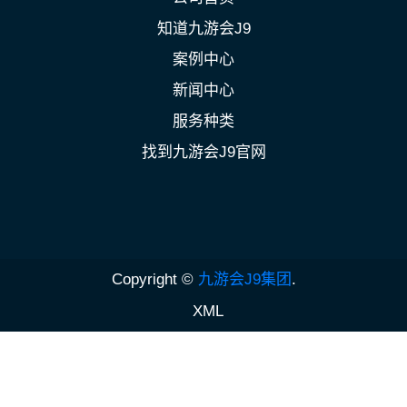
知道九游会J9
案例中心
新闻中心
服务种类
找到九游会J9官网
Copyright ©
九游会J9集团
.
XML