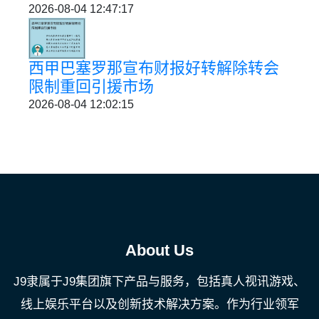
2026-08-04 12:47:17
西甲巴塞罗那宣布财报好转解除转会
限制重回引援市场
2026-08-04 12:02:15
About Us
J9隶属于J9集团旗下产品与服务，包括真人视讯游戏、
线上娱乐平台以及创新技术解决方案。作为行业领军