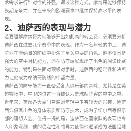
术需求进行针对性的补强。通过这种方式，摩纳哥能够保持
长期竞争力，并在未来的欧洲赛事中继续保持高水平的表
现。
2、迪萨西的表现与潜力
若要理解摩纳哥为何能够开出如此高的转会费，必须要分析
迪萨西在过去几个赛季中的表现。作为一名年轻的中卫，迪
萨西在摩纳哥的防线中扮演了至关重要的角色。他不仅具备
强大的空中对抗能力，还在防守端展现出了出色的阅读比赛
的能力。特别是在面对顶级对手时，迪萨西的稳定性和决断
力让他成为摩纳哥防线的中坚力量。
迪萨西的防守能力一直备受各大俱乐部的青睐，尤其是在英
超赛场中，中卫的位置一直被认为是球队阵容的重中之重。
近年来，英超各大豪门普遍对年轻中卫有较大的兴趣，迪萨
西凭借其出色的身体素质和防守技术，成为了切尔西等俱乐
部的理想人选。值得一提的是，迪萨西在国家队的表现也令
人印象深刻，他的稳定性和领导力使得他逐渐成为法国足球