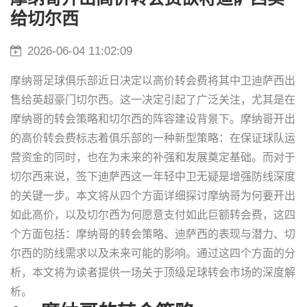
给切尔西
2026-06-04 11:02:09
摩纳哥足球俱乐部近日决定以高价转会费将其中卫迪萨西出
售给英超豪门切尔西。这一决定引起了广泛关注，尤其是在
摩纳哥的转会策略和切尔西的阵容建设背景下。摩纳哥开出
的高价转会费标志着俱乐部的一种新型策略：在保证球队运
营资金的同时，也在为未来的补强和发展奠定基础。而对于
切尔西来说，签下迪萨西这一年轻中卫无疑是增强防线深度
的关键一步。本文将从四个方面详细探讨摩纳哥为何要开出
如此高价，以及切尔西为何愿意支付如此巨额转会费，这四
个方面包括：摩纳哥的转会策略、迪萨西的表现与潜力、切
尔西的防线需求以及未来可能的影响。通过这四个方面的分
析，本文将为读者提供一场关于顶级足球转会市场的深度解
析。