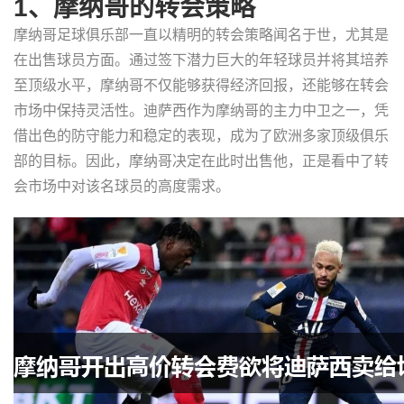
1、摩纳哥的转会策略
摩纳哥足球俱乐部一直以精明的转会策略闻名于世，尤其是
在出售球员方面。通过签下潜力巨大的年轻球员并将其培养
至顶级水平，摩纳哥不仅能够获得经济回报，还能够在转会
市场中保持灵活性。迪萨西作为摩纳哥的主力中卫之一，凭
借出色的防守能力和稳定的表现，成为了欧洲多家顶级俱乐
部的目标。因此，摩纳哥决定在此时出售他，正是看中了转
会市场中对该名球员的高度需求。