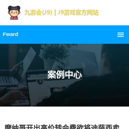
案例中心
摩纳哥开出高价转会费欲将迪萨西卖