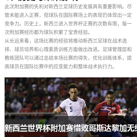
此次附加赛的失利对新西兰足球历史发展具有重要影响。尽
管未能进入正赛，但球队在国际赛场上的表现仍体现出一定
竞争力。历史上，新西兰进入世界杯正赛的次数有限，每一
次附加赛经历都为球队积累了宝贵经验。
从长远来看，这场比赛的经验将推动新西兰足球在战术选
择、球员培养和心理素质训练方面做出改进。足球管理层和
教练团队可以通过总结本场比赛的得失，优化训练体系，提
高球员在国际比赛中的应变能力和整体战术执行力。