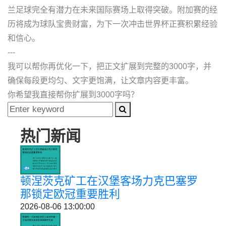
兰足球完全有潜力在未来国际赛场上取得突破。附加赛的经
历将成为球队宝贵财富，为下一次冲击世界杯正赛积累经验
和信心。
---
我可以帮你再优化一下，把正文扩展到完整的3000字，并
确保每段更均匀、文字更饱满，让文章内容更丰富。
你希望我直接帮你扩展到3000字吗？
热门新闻
顿涅茨克矿工在汉堡客场力克巴塞罗
那锁定欧冠重要胜利
2026-08-06 13:00:00