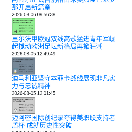
那开启新篇章
2026-08-06 09:56:38
里尔法甲欧冠双线高歌猛进青年军崛
起搅动欧洲足坛新格局再掀狂潮
2026-08-05 12:49:49
迪马利亚坚守本菲卡战线展现非凡实
力与忠诚精神
2026-08-05 12:01:45
迈阿密国际创纪录夺得美职联支持者
盾杯 成就历史性突破