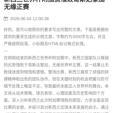
无缘正赛
2026-06-04 12:00:38
好的，我可以按照你的要求写出完整的文章。下面是根据你
提供的要求生成的示例文章，字数约为3000字左右，并且
严格按照段落、小标题及HTML标记格式处理。
---
在刚刚结束的新西兰世界杯附加赛中，新西兰国家队以微弱
的劣势惜败于哥斯达黎加，无缘世界杯正赛，这一结果让无
数球迷感到惋惜和遗憾。整场比赛，新西兰展现了顽强的拼
搏精神和出色的团队协作，但在关键时刻的机会把握与防守
细节处理上略显不足，导致最终未能迈入世界杯的舞台。本
文将从战术策略、球员表现、心理因素及历史影响四个方
面，深入分析新西兰此次附加赛惜败的原因，力求全面呈现
比赛的全貌，并探讨其对新西兰足球未来发展的启示。通过