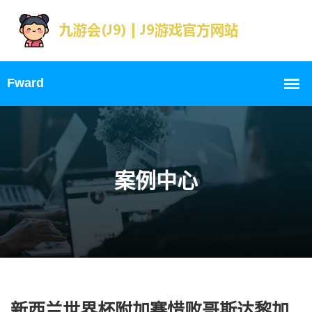
案例中心
新西兰世界杯附加赛惜败哥斯达黎加